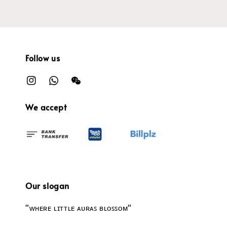
Follow us
We accept
Our slogan
"ᴡʜᴇʀᴇ ʟɪᴛᴛʟᴇ ᴀᴜʀᴀꜱ ʙʟᴏꜱꜱᴏᴍ"