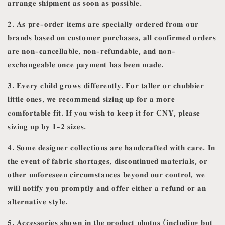
𝐚𝐫𝐫𝐚𝐧𝐠𝐞 𝐬𝐡𝐢𝐩𝐦𝐞𝐧𝐭 𝐚𝐬 𝐬𝐨𝐨𝐧 𝐚𝐬 𝐩𝐨𝐬𝐬𝐢𝐛𝐥𝐞.
𝟐. 𝐀𝐬 𝐩𝐫𝐞-𝐨𝐫𝐝𝐞𝐫 𝐢𝐭𝐞𝐦𝐬 𝐚𝐫𝐞 𝐬𝐩𝐞𝐜𝐢𝐚𝐥𝐥𝐲 𝐨𝐫𝐝𝐞𝐫𝐞𝐝 𝐟𝐫𝐨𝐦 𝐨𝐮𝐫
𝐛𝐫𝐚𝐧𝐝𝐬 𝐛𝐚𝐬𝐞𝐝 𝐨𝐧 𝐜𝐮𝐬𝐭𝐨𝐦𝐞𝐫 𝐩𝐮𝐫𝐜𝐡𝐚𝐬𝐞𝐬, 𝐚𝐥𝐥 𝐜𝐨𝐧𝐟𝐢𝐫𝐦𝐞𝐝 𝐨𝐫𝐝𝐞𝐫𝐬
𝐚𝐫𝐞 𝐧𝐨𝐧-𝐜𝐚𝐧𝐜𝐞𝐥𝐥𝐚𝐛𝐥𝐞, 𝐧𝐨𝐧-𝐫𝐞𝐟𝐮𝐧𝐝𝐚𝐛𝐥𝐞, 𝐚𝐧𝐝 𝐧𝐨𝐧-
𝐞𝐱𝐜𝐡𝐚𝐧𝐠𝐞𝐚𝐛𝐥𝐞 𝐨𝐧𝐜𝐞 𝐩𝐚𝐲𝐦𝐞𝐧𝐭 𝐡𝐚𝐬 𝐛𝐞𝐞𝐧 𝐦𝐚𝐝𝐞.
𝟑. 𝐄𝐯𝐞𝐫𝐲 𝐜𝐡𝐢𝐥𝐝 𝐠𝐫𝐨𝐰𝐬 𝐝𝐢𝐟𝐟𝐞𝐫𝐞𝐧𝐭𝐥𝐲. 𝐅𝐨𝐫 𝐭𝐚𝐥𝐥𝐞𝐫 𝐨𝐫 𝐜𝐡𝐮𝐛𝐛𝐢𝐞𝐫
𝐥𝐢𝐭𝐭𝐥𝐞 𝐨𝐧𝐞𝐬, 𝐰𝐞 𝐫𝐞𝐜𝐨𝐦𝐦𝐞𝐧𝐝 𝐬𝐢𝐳𝐢𝐧𝐠 𝐮𝐩 𝐟𝐨𝐫 𝐚 𝐦𝐨𝐫𝐞
𝐜𝐨𝐦𝐟𝐨𝐫𝐭𝐚𝐛𝐥𝐞 𝐟𝐢𝐭. 𝐈𝐟 𝐲𝐨𝐮 𝐰𝐢𝐬𝐡 𝐭𝐨 𝐤𝐞𝐞𝐩 𝐢𝐭 𝐟𝐨𝐫 𝐂𝐍𝐘, 𝐩𝐥𝐞𝐚𝐬𝐞
𝐬𝐢𝐳𝐢𝐧𝐠 𝐮𝐩 𝐛𝐲 𝟏-𝟐 𝐬𝐢𝐳𝐞𝐬.
𝟒. 𝐒𝐨𝐦𝐞 𝐝𝐞𝐬𝐢𝐠𝐧𝐞𝐫 𝐜𝐨𝐥𝐥𝐞𝐜𝐭𝐢𝐨𝐧𝐬 𝐚𝐫𝐞 𝐡𝐚𝐧𝐝𝐜𝐫𝐚𝐟𝐭𝐞𝐝 𝐰𝐢𝐭𝐡 𝐜𝐚𝐫𝐞. 𝐈𝐧
𝐭𝐡𝐞 𝐞𝐯𝐞𝐧𝐭 𝐨𝐟 𝐟𝐚𝐛𝐫𝐢𝐜 𝐬𝐡𝐨𝐫𝐭𝐚𝐠𝐞𝐬, 𝐝𝐢𝐬𝐜𝐨𝐧𝐭𝐢𝐧𝐮𝐞𝐝 𝐦𝐚𝐭𝐞𝐫𝐢𝐚𝐥𝐬, 𝐨𝐫
𝐨𝐭𝐡𝐞𝐫 𝐮𝐧𝐟𝐨𝐫𝐞𝐬𝐞𝐞𝐧 𝐜𝐢𝐫𝐜𝐮𝐦𝐬𝐭𝐚𝐧𝐜𝐞𝐬 𝐛𝐞𝐲𝐨𝐧𝐝 𝐨𝐮𝐫 𝐜𝐨𝐧𝐭𝐫𝐨𝐥, 𝐰𝐞
𝐰𝐢𝐥𝐥 𝐧𝐨𝐭𝐢𝐟𝐲 𝐲𝐨𝐮 𝐩𝐫𝐨𝐦𝐩𝐭𝐥𝐲 𝐚𝐧𝐝 𝐨𝐟𝐟𝐞𝐫 𝐞𝐢𝐭𝐡𝐞𝐫 𝐚 𝐫𝐞𝐟𝐮𝐧𝐝 𝐨𝐫 𝐚𝐧
𝐚𝐥𝐭𝐞𝐫𝐧𝐚𝐭𝐢𝐯𝐞 𝐬𝐭𝐲𝐥𝐞.
𝟓. 𝐀𝐜𝐜𝐞𝐬𝐬𝐨𝐫𝐢𝐞𝐬 𝐬𝐡𝐨𝐰𝐧 𝐢𝐧 𝐭𝐡𝐞 𝐩𝐫𝐨𝐝𝐮𝐜𝐭 𝐩𝐡𝐨𝐭𝐨𝐬 (𝐢𝐧𝐜𝐥𝐮𝐝𝐢𝐧𝐠 𝐛𝐮𝐭