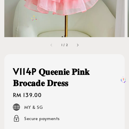
1
/
2
V114P 𝐐𝐮𝐞𝐞𝐧𝐢𝐞 𝐏𝐢𝐧𝐤
𝐁𝐫𝐨𝐜𝐚𝐝𝐞 𝐃𝐫𝐞𝐬𝐬
Regular
RM 139.00
price
MY & SG
Secure payments