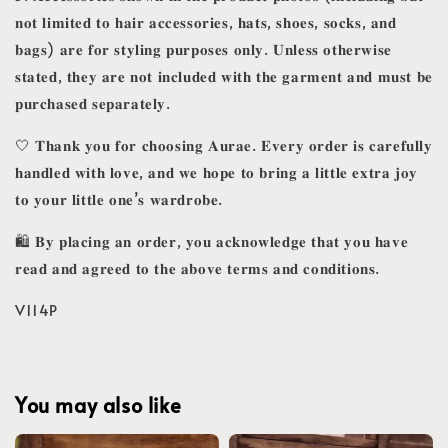
𝐧𝐨𝐭 𝐥𝐢𝐦𝐢𝐭𝐞𝐝 𝐭𝐨 𝐡𝐚𝐢𝐫 𝐚𝐜𝐜𝐞𝐬𝐬𝐨𝐫𝐢𝐞𝐬, 𝐡𝐚𝐭𝐬, 𝐬𝐡𝐨𝐞𝐬, 𝐬𝐨𝐜𝐤𝐬, 𝐚𝐧𝐝
𝐛𝐚𝐠𝐬) 𝐚𝐫𝐞 𝐟𝐨𝐫 𝐬𝐭𝐲𝐥𝐢𝐧𝐠 𝐩𝐮𝐫𝐩𝐨𝐬𝐞𝐬 𝐨𝐧𝐥𝐲. 𝐔𝐧𝐥𝐞𝐬𝐬 𝐨𝐭𝐡𝐞𝐫𝐰𝐢𝐬𝐞
𝐬𝐭𝐚𝐭𝐞𝐝, 𝐭𝐡𝐞𝐲 𝐚𝐫𝐞 𝐧𝐨𝐭 𝐢𝐧𝐜𝐥𝐮𝐝𝐞𝐝 𝐰𝐢𝐭𝐡 𝐭𝐡𝐞 𝐠𝐚𝐫𝐦𝐞𝐧𝐭 𝐚𝐧𝐝 𝐦𝐮𝐬𝐭 𝐛𝐞
𝐩𝐮𝐫𝐜𝐡𝐚𝐬𝐞𝐝 𝐬𝐞𝐩𝐚𝐫𝐚𝐭𝐞𝐥𝐲.
🤍 𝐓𝐡𝐚𝐧𝐤 𝐲𝐨𝐮 𝐟𝐨𝐫 𝐜𝐡𝐨𝐨𝐬𝐢𝐧𝐠 𝐀𝐮𝐫𝐚𝐞. 𝐄𝐯𝐞𝐫𝐲 𝐨𝐫𝐝𝐞𝐫 𝐢𝐬 𝐜𝐚𝐫𝐞𝐟𝐮𝐥𝐥𝐲
𝐡𝐚𝐧𝐝𝐥𝐞𝐝 𝐰𝐢𝐭𝐡 𝐥𝐨𝐯𝐞, 𝐚𝐧𝐝 𝐰𝐞 𝐡𝐨𝐩𝐞 𝐭𝐨 𝐛𝐫𝐢𝐧𝐠 𝐚 𝐥𝐢𝐭𝐭𝐥𝐞 𝐞𝐱𝐭𝐫𝐚 𝐣𝐨𝐲
𝐭𝐨 𝐲𝐨𝐮𝐫 𝐥𝐢𝐭𝐭𝐥𝐞 𝐨𝐧𝐞’𝐬 𝐰𝐚𝐫𝐝𝐫𝐨𝐛𝐞.
🛍️ 𝐁𝐲 𝐩𝐥𝐚𝐜𝐢𝐧𝐠 𝐚𝐧 𝐨𝐫𝐝𝐞𝐫, 𝐲𝐨𝐮 𝐚𝐜𝐤𝐧𝐨𝐰𝐥𝐞𝐝𝐠𝐞 𝐭𝐡𝐚𝐭 𝐲𝐨𝐮 𝐡𝐚𝐯𝐞
𝐫𝐞𝐚𝐝 𝐚𝐧𝐝 𝐚𝐠𝐫𝐞𝐞𝐝 𝐭𝐨 𝐭𝐡𝐞 𝐚𝐛𝐨𝐯𝐞 𝐭𝐞𝐫𝐦𝐬 𝐚𝐧𝐝 𝐜𝐨𝐧𝐝𝐢𝐭𝐢𝐨𝐧𝐬.
V114P
You may also like