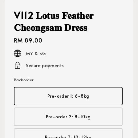
V112 𝐋𝐨𝐭𝐮𝐬 𝐅𝐞𝐚𝐭𝐡𝐞𝐫
𝐂𝐡𝐞𝐨𝐧𝐠𝐬𝐚𝐦 𝐃𝐫𝐞𝐬𝐬
Regular
RM 89.00
price
MY & SG
Secure payments
Backorder
Pre-order 1: 6-8kg
Pre-order 2: 8-10kg
Pre-order 3: 10-12kg