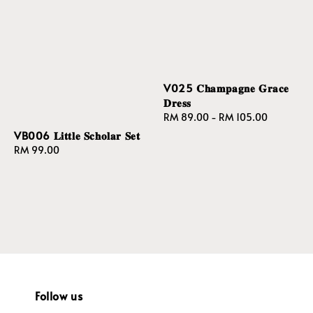
V025 𝐂𝐡𝐚𝐦𝐩𝐚𝐠𝐧𝐞 𝐆𝐫𝐚𝐜𝐞
𝐃𝐫𝐞𝐬𝐬
Regular
RM 89.00
-
RM 105.00
price
VB006 𝐋𝐢𝐭𝐭𝐥𝐞 𝐒𝐜𝐡𝐨𝐥𝐚𝐫 𝐒𝐞𝐭
Regular
RM 99.00
price
Follow us