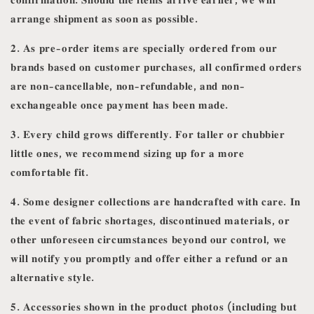
𝐚𝐫𝐫𝐚𝐧𝐠𝐞 𝐬𝐡𝐢𝐩𝐦𝐞𝐧𝐭 𝐚𝐬 𝐬𝐨𝐨𝐧 𝐚𝐬 𝐩𝐨𝐬𝐬𝐢𝐛𝐥𝐞.
𝟐. 𝐀𝐬 𝐩𝐫𝐞-𝐨𝐫𝐝𝐞𝐫 𝐢𝐭𝐞𝐦𝐬 𝐚𝐫𝐞 𝐬𝐩𝐞𝐜𝐢𝐚𝐥𝐥𝐲 𝐨𝐫𝐝𝐞𝐫𝐞𝐝 𝐟𝐫𝐨𝐦 𝐨𝐮𝐫
𝐛𝐫𝐚𝐧𝐝𝐬 𝐛𝐚𝐬𝐞𝐝 𝐨𝐧 𝐜𝐮𝐬𝐭𝐨𝐦𝐞𝐫 𝐩𝐮𝐫𝐜𝐡𝐚𝐬𝐞𝐬, 𝐚𝐥𝐥 𝐜𝐨𝐧𝐟𝐢𝐫𝐦𝐞𝐝 𝐨𝐫𝐝𝐞𝐫𝐬
𝐚𝐫𝐞 𝐧𝐨𝐧-𝐜𝐚𝐧𝐜𝐞𝐥𝐥𝐚𝐛𝐥𝐞, 𝐧𝐨𝐧-𝐫𝐞𝐟𝐮𝐧𝐝𝐚𝐛𝐥𝐞, 𝐚𝐧𝐝 𝐧𝐨𝐧-
𝐞𝐱𝐜𝐡𝐚𝐧𝐠𝐞𝐚𝐛𝐥𝐞 𝐨𝐧𝐜𝐞 𝐩𝐚𝐲𝐦𝐞𝐧𝐭 𝐡𝐚𝐬 𝐛𝐞𝐞𝐧 𝐦𝐚𝐝𝐞.
𝟑. 𝐄𝐯𝐞𝐫𝐲 𝐜𝐡𝐢𝐥𝐝 𝐠𝐫𝐨𝐰𝐬 𝐝𝐢𝐟𝐟𝐞𝐫𝐞𝐧𝐭𝐥𝐲. 𝐅𝐨𝐫 𝐭𝐚𝐥𝐥𝐞𝐫 𝐨𝐫 𝐜𝐡𝐮𝐛𝐛𝐢𝐞𝐫
𝐥𝐢𝐭𝐭𝐥𝐞 𝐨𝐧𝐞𝐬, 𝐰𝐞 𝐫𝐞𝐜𝐨𝐦𝐦𝐞𝐧𝐝 𝐬𝐢𝐳𝐢𝐧𝐠 𝐮𝐩 𝐟𝐨𝐫 𝐚 𝐦𝐨𝐫𝐞
𝐜𝐨𝐦𝐟𝐨𝐫𝐭𝐚𝐛𝐥𝐞 𝐟𝐢𝐭.
𝟒. 𝐒𝐨𝐦𝐞 𝐝𝐞𝐬𝐢𝐠𝐧𝐞𝐫 𝐜𝐨𝐥𝐥𝐞𝐜𝐭𝐢𝐨𝐧𝐬 𝐚𝐫𝐞 𝐡𝐚𝐧𝐝𝐜𝐫𝐚𝐟𝐭𝐞𝐝 𝐰𝐢𝐭𝐡 𝐜𝐚𝐫𝐞. 𝐈𝐧
𝐭𝐡𝐞 𝐞𝐯𝐞𝐧𝐭 𝐨𝐟 𝐟𝐚𝐛𝐫𝐢𝐜 𝐬𝐡𝐨𝐫𝐭𝐚𝐠𝐞𝐬, 𝐝𝐢𝐬𝐜𝐨𝐧𝐭𝐢𝐧𝐮𝐞𝐝 𝐦𝐚𝐭𝐞𝐫𝐢𝐚𝐥𝐬, 𝐨𝐫
𝐨𝐭𝐡𝐞𝐫 𝐮𝐧𝐟𝐨𝐫𝐞𝐬𝐞𝐞𝐧 𝐜𝐢𝐫𝐜𝐮𝐦𝐬𝐭𝐚𝐧𝐜𝐞𝐬 𝐛𝐞𝐲𝐨𝐧𝐝 𝐨𝐮𝐫 𝐜𝐨𝐧𝐭𝐫𝐨𝐥, 𝐰𝐞
𝐰𝐢𝐥𝐥 𝐧𝐨𝐭𝐢𝐟𝐲 𝐲𝐨𝐮 𝐩𝐫𝐨𝐦𝐩𝐭𝐥𝐲 𝐚𝐧𝐝 𝐨𝐟𝐟𝐞𝐫 𝐞𝐢𝐭𝐡𝐞𝐫 𝐚 𝐫𝐞𝐟𝐮𝐧𝐝 𝐨𝐫 𝐚𝐧
𝐚𝐥𝐭𝐞𝐫𝐧𝐚𝐭𝐢𝐯𝐞 𝐬𝐭𝐲𝐥𝐞.
𝟓. 𝐀𝐜𝐜𝐞𝐬𝐬𝐨𝐫𝐢𝐞𝐬 𝐬𝐡𝐨𝐰𝐧 𝐢𝐧 𝐭𝐡𝐞 𝐩𝐫𝐨𝐝𝐮𝐜𝐭 𝐩𝐡𝐨𝐭𝐨𝐬 (𝐢𝐧𝐜𝐥𝐮𝐝𝐢𝐧𝐠 𝐛𝐮𝐭