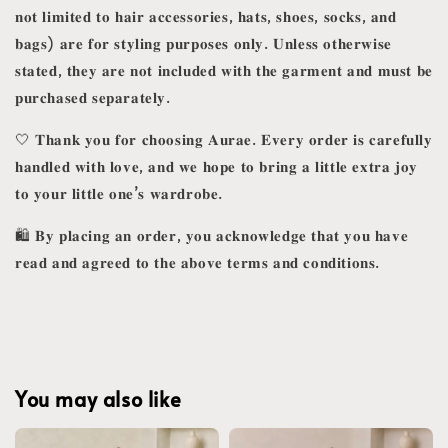
𝐧𝐨𝐭 𝐥𝐢𝐦𝐢𝐭𝐞𝐝 𝐭𝐨 𝐡𝐚𝐢𝐫 𝐚𝐜𝐜𝐞𝐬𝐬𝐨𝐫𝐢𝐞𝐬, 𝐡𝐚𝐭𝐬, 𝐬𝐡𝐨𝐞𝐬, 𝐬𝐨𝐜𝐤𝐬, 𝐚𝐧𝐝
𝐛𝐚𝐠𝐬) 𝐚𝐫𝐞 𝐟𝐨𝐫 𝐬𝐭𝐲𝐥𝐢𝐧𝐠 𝐩𝐮𝐫𝐩𝐨𝐬𝐞𝐬 𝐨𝐧𝐥𝐲. 𝐔𝐧𝐥𝐞𝐬𝐬 𝐨𝐭𝐡𝐞𝐫𝐰𝐢𝐬𝐞
𝐬𝐭𝐚𝐭𝐞𝐝, 𝐭𝐡𝐞𝐲 𝐚𝐫𝐞 𝐧𝐨𝐭 𝐢𝐧𝐜𝐥𝐮𝐝𝐞𝐝 𝐰𝐢𝐭𝐡 𝐭𝐡𝐞 𝐠𝐚𝐫𝐦𝐞𝐧𝐭 𝐚𝐧𝐝 𝐦𝐮𝐬𝐭 𝐛𝐞
𝐩𝐮𝐫𝐜𝐡𝐚𝐬𝐞𝐝 𝐬𝐞𝐩𝐚𝐫𝐚𝐭𝐞𝐥𝐲.
🤍 𝐓𝐡𝐚𝐧𝐤 𝐲𝐨𝐮 𝐟𝐨𝐫 𝐜𝐡𝐨𝐨𝐬𝐢𝐧𝐠 𝐀𝐮𝐫𝐚𝐞. 𝐄𝐯𝐞𝐫𝐲 𝐨𝐫𝐝𝐞𝐫 𝐢𝐬 𝐜𝐚𝐫𝐞𝐟𝐮𝐥𝐥𝐲
𝐡𝐚𝐧𝐝𝐥𝐞𝐝 𝐰𝐢𝐭𝐡 𝐥𝐨𝐯𝐞, 𝐚𝐧𝐝 𝐰𝐞 𝐡𝐨𝐩𝐞 𝐭𝐨 𝐛𝐫𝐢𝐧𝐠 𝐚 𝐥𝐢𝐭𝐭𝐥𝐞 𝐞𝐱𝐭𝐫𝐚 𝐣𝐨𝐲
𝐭𝐨 𝐲𝐨𝐮𝐫 𝐥𝐢𝐭𝐭𝐥𝐞 𝐨𝐧𝐞’𝐬 𝐰𝐚𝐫𝐝𝐫𝐨𝐛𝐞.
🛍️ 𝐁𝐲 𝐩𝐥𝐚𝐜𝐢𝐧𝐠 𝐚𝐧 𝐨𝐫𝐝𝐞𝐫, 𝐲𝐨𝐮 𝐚𝐜𝐤𝐧𝐨𝐰𝐥𝐞𝐝𝐠𝐞 𝐭𝐡𝐚𝐭 𝐲𝐨𝐮 𝐡𝐚𝐯𝐞
𝐫𝐞𝐚𝐝 𝐚𝐧𝐝 𝐚𝐠𝐫𝐞𝐞𝐝 𝐭𝐨 𝐭𝐡𝐞 𝐚𝐛𝐨𝐯𝐞 𝐭𝐞𝐫𝐦𝐬 𝐚𝐧𝐝 𝐜𝐨𝐧𝐝𝐢𝐭𝐢𝐨𝐧𝐬.
You may also like