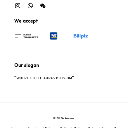
We accept
Our slogan
"ᴡʜᴇʀᴇ ʟɪᴛᴛʟᴇ ᴀᴜʀᴀꜱ ʙʟᴏꜱꜱᴏᴍ"
© 2026 Aurae.