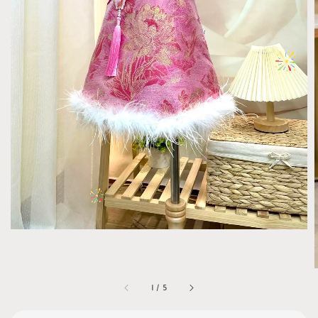
1
/
5