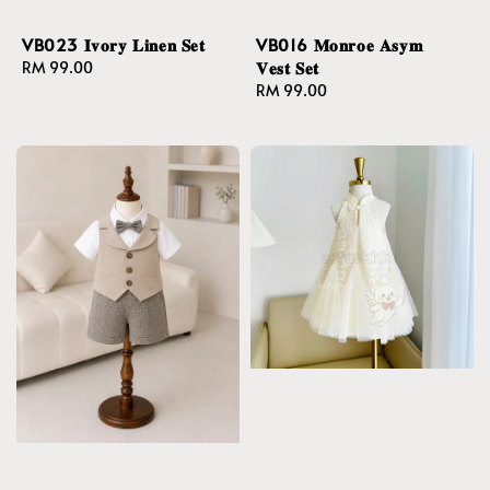
VB023 𝐈𝐯𝐨𝐫𝐲 𝐋𝐢𝐧𝐞𝐧 𝐒𝐞𝐭
VB016 𝐌𝐨𝐧𝐫𝐨𝐞 𝐀𝐬𝐲𝐦
𝐕𝐞𝐬𝐭 𝐒𝐞𝐭
Regular
RM 99.00
price
Regular
RM 99.00
price