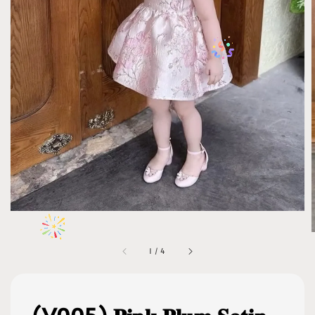
1
/
4