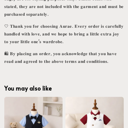
𝐬𝐭𝐚𝐭𝐞𝐝, 𝐭𝐡𝐞𝐲 𝐚𝐫𝐞 𝐧𝐨𝐭 𝐢𝐧𝐜𝐥𝐮𝐝𝐞𝐝 𝐰𝐢𝐭𝐡 𝐭𝐡𝐞 𝐠𝐚𝐫𝐦𝐞𝐧𝐭 𝐚𝐧𝐝 𝐦𝐮𝐬𝐭 𝐛𝐞
𝐩𝐮𝐫𝐜𝐡𝐚𝐬𝐞𝐝 𝐬𝐞𝐩𝐚𝐫𝐚𝐭𝐞𝐥𝐲.
🤍 𝐓𝐡𝐚𝐧𝐤 𝐲𝐨𝐮 𝐟𝐨𝐫 𝐜𝐡𝐨𝐨𝐬𝐢𝐧𝐠 𝐀𝐮𝐫𝐚𝐞. 𝐄𝐯𝐞𝐫𝐲 𝐨𝐫𝐝𝐞𝐫 𝐢𝐬 𝐜𝐚𝐫𝐞𝐟𝐮𝐥𝐥𝐲
𝐡𝐚𝐧𝐝𝐥𝐞𝐝 𝐰𝐢𝐭𝐡 𝐥𝐨𝐯𝐞, 𝐚𝐧𝐝 𝐰𝐞 𝐡𝐨𝐩𝐞 𝐭𝐨 𝐛𝐫𝐢𝐧𝐠 𝐚 𝐥𝐢𝐭𝐭𝐥𝐞 𝐞𝐱𝐭𝐫𝐚 𝐣𝐨𝐲
𝐭𝐨 𝐲𝐨𝐮𝐫 𝐥𝐢𝐭𝐭𝐥𝐞 𝐨𝐧𝐞’𝐬 𝐰𝐚𝐫𝐝𝐫𝐨𝐛𝐞.
🛍️ 𝐁𝐲 𝐩𝐥𝐚𝐜𝐢𝐧𝐠 𝐚𝐧 𝐨𝐫𝐝𝐞𝐫, 𝐲𝐨𝐮 𝐚𝐜𝐤𝐧𝐨𝐰𝐥𝐞𝐝𝐠𝐞 𝐭𝐡𝐚𝐭 𝐲𝐨𝐮 𝐡𝐚𝐯𝐞
𝐫𝐞𝐚𝐝 𝐚𝐧𝐝 𝐚𝐠𝐫𝐞𝐞𝐝 𝐭𝐨 𝐭𝐡𝐞 𝐚𝐛𝐨𝐯𝐞 𝐭𝐞𝐫𝐦𝐬 𝐚𝐧𝐝 𝐜𝐨𝐧𝐝𝐢𝐭𝐢𝐨𝐧𝐬.
You may also like