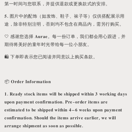
第一时间与您联系，并提供退款或更换款式的安排。
𝟓. 图片中的配饰（如发饰、鞋子、袜子等）仅供搭配展示用
途，除非特别注明，否则均不包含在商品内，需另行购买。
🤍 感谢您选择 𝐀𝐮𝐫𝐚𝐞。每一份订单，我们都会用心跟进，并
期待将美好的童年时光带给每一位小朋友。
🛍️ 下单即表示您已阅读并同意以上购买条款。
📦 𝐎𝐫𝐝𝐞𝐫 𝐈𝐧𝐟𝐨𝐫𝐦𝐚𝐭𝐢𝐨𝐧
𝟏. 𝐑𝐞𝐚𝐝𝐲 𝐬𝐭𝐨𝐜𝐤 𝐢𝐭𝐞𝐦𝐬 𝐰𝐢𝐥𝐥 𝐛𝐞 𝐬𝐡𝐢𝐩𝐩𝐞𝐝 𝐰𝐢𝐭𝐡𝐢𝐧 𝟑 𝐰𝐨𝐫𝐤𝐢𝐧𝐠 𝐝𝐚𝐲𝐬
𝐮𝐩𝐨𝐧 𝐩𝐚𝐲𝐦𝐞𝐧𝐭 𝐜𝐨𝐧𝐟𝐢𝐫𝐦𝐚𝐭𝐢𝐨𝐧. 𝐏𝐫𝐞-𝐨𝐫𝐝𝐞𝐫 𝐢𝐭𝐞𝐦𝐬 𝐚𝐫𝐞
𝐞𝐬𝐭𝐢𝐦𝐚𝐭𝐞𝐝 𝐭𝐨 𝐛𝐞 𝐬𝐡𝐢𝐩𝐩𝐞𝐝 𝐰𝐢𝐭𝐡𝐢𝐧 𝟒–𝟔 𝐰𝐞𝐞𝐤𝐬 𝐮𝐩𝐨𝐧 𝐩𝐚𝐲𝐦𝐞𝐧𝐭
𝐜𝐨𝐧𝐟𝐢𝐫𝐦𝐚𝐭𝐢𝐨𝐧. 𝐒𝐡𝐨𝐮𝐥𝐝 𝐭𝐡𝐞 𝐢𝐭𝐞𝐦𝐬 𝐚𝐫𝐫𝐢𝐯𝐞 𝐞𝐚𝐫𝐥𝐢𝐞𝐫, 𝐰𝐞 𝐰𝐢𝐥𝐥
𝐚𝐫𝐫𝐚𝐧𝐠𝐞 𝐬𝐡𝐢𝐩𝐦𝐞𝐧𝐭 𝐚𝐬 𝐬𝐨𝐨𝐧 𝐚𝐬 𝐩𝐨𝐬𝐬𝐢𝐛𝐥𝐞.