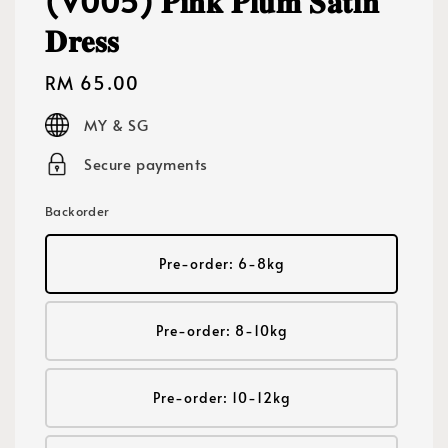
(V005) 𝐏𝐢𝐧𝐤 𝐏𝐥𝐮𝐦 𝐒𝐚𝐭𝐢𝐧
𝐃𝐫𝐞𝐬𝐬
Regular
RM 65.00
price
MY & SG
Secure payments
Backorder
Pre-order: 6-8kg
Pre-order: 8-10kg
Pre-order: 10-12kg