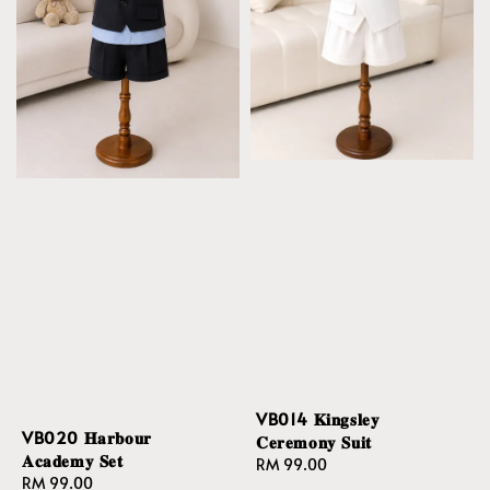
VB014 𝐊𝐢𝐧𝐠𝐬𝐥𝐞𝐲
VB020 𝐇𝐚𝐫𝐛𝐨𝐮𝐫
𝐂𝐞𝐫𝐞𝐦𝐨𝐧𝐲 𝐒𝐮𝐢𝐭
𝐀𝐜𝐚𝐝𝐞𝐦𝐲 𝐒𝐞𝐭
Regular
RM 99.00
Regular
RM 99.00
price