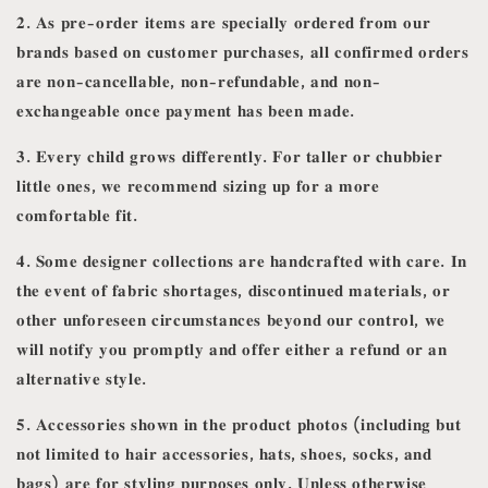
𝟐. 𝐀𝐬 𝐩𝐫𝐞-𝐨𝐫𝐝𝐞𝐫 𝐢𝐭𝐞𝐦𝐬 𝐚𝐫𝐞 𝐬𝐩𝐞𝐜𝐢𝐚𝐥𝐥𝐲 𝐨𝐫𝐝𝐞𝐫𝐞𝐝 𝐟𝐫𝐨𝐦 𝐨𝐮𝐫
𝐛𝐫𝐚𝐧𝐝𝐬 𝐛𝐚𝐬𝐞𝐝 𝐨𝐧 𝐜𝐮𝐬𝐭𝐨𝐦𝐞𝐫 𝐩𝐮𝐫𝐜𝐡𝐚𝐬𝐞𝐬, 𝐚𝐥𝐥 𝐜𝐨𝐧𝐟𝐢𝐫𝐦𝐞𝐝 𝐨𝐫𝐝𝐞𝐫𝐬
𝐚𝐫𝐞 𝐧𝐨𝐧-𝐜𝐚𝐧𝐜𝐞𝐥𝐥𝐚𝐛𝐥𝐞, 𝐧𝐨𝐧-𝐫𝐞𝐟𝐮𝐧𝐝𝐚𝐛𝐥𝐞, 𝐚𝐧𝐝 𝐧𝐨𝐧-
𝐞𝐱𝐜𝐡𝐚𝐧𝐠𝐞𝐚𝐛𝐥𝐞 𝐨𝐧𝐜𝐞 𝐩𝐚𝐲𝐦𝐞𝐧𝐭 𝐡𝐚𝐬 𝐛𝐞𝐞𝐧 𝐦𝐚𝐝𝐞.
𝟑. 𝐄𝐯𝐞𝐫𝐲 𝐜𝐡𝐢𝐥𝐝 𝐠𝐫𝐨𝐰𝐬 𝐝𝐢𝐟𝐟𝐞𝐫𝐞𝐧𝐭𝐥𝐲. 𝐅𝐨𝐫 𝐭𝐚𝐥𝐥𝐞𝐫 𝐨𝐫 𝐜𝐡𝐮𝐛𝐛𝐢𝐞𝐫
𝐥𝐢𝐭𝐭𝐥𝐞 𝐨𝐧𝐞𝐬, 𝐰𝐞 𝐫𝐞𝐜𝐨𝐦𝐦𝐞𝐧𝐝 𝐬𝐢𝐳𝐢𝐧𝐠 𝐮𝐩 𝐟𝐨𝐫 𝐚 𝐦𝐨𝐫𝐞
𝐜𝐨𝐦𝐟𝐨𝐫𝐭𝐚𝐛𝐥𝐞 𝐟𝐢𝐭.
𝟒. 𝐒𝐨𝐦𝐞 𝐝𝐞𝐬𝐢𝐠𝐧𝐞𝐫 𝐜𝐨𝐥𝐥𝐞𝐜𝐭𝐢𝐨𝐧𝐬 𝐚𝐫𝐞 𝐡𝐚𝐧𝐝𝐜𝐫𝐚𝐟𝐭𝐞𝐝 𝐰𝐢𝐭𝐡 𝐜𝐚𝐫𝐞. 𝐈𝐧
𝐭𝐡𝐞 𝐞𝐯𝐞𝐧𝐭 𝐨𝐟 𝐟𝐚𝐛𝐫𝐢𝐜 𝐬𝐡𝐨𝐫𝐭𝐚𝐠𝐞𝐬, 𝐝𝐢𝐬𝐜𝐨𝐧𝐭𝐢𝐧𝐮𝐞𝐝 𝐦𝐚𝐭𝐞𝐫𝐢𝐚𝐥𝐬, 𝐨𝐫
𝐨𝐭𝐡𝐞𝐫 𝐮𝐧𝐟𝐨𝐫𝐞𝐬𝐞𝐞𝐧 𝐜𝐢𝐫𝐜𝐮𝐦𝐬𝐭𝐚𝐧𝐜𝐞𝐬 𝐛𝐞𝐲𝐨𝐧𝐝 𝐨𝐮𝐫 𝐜𝐨𝐧𝐭𝐫𝐨𝐥, 𝐰𝐞
𝐰𝐢𝐥𝐥 𝐧𝐨𝐭𝐢𝐟𝐲 𝐲𝐨𝐮 𝐩𝐫𝐨𝐦𝐩𝐭𝐥𝐲 𝐚𝐧𝐝 𝐨𝐟𝐟𝐞𝐫 𝐞𝐢𝐭𝐡𝐞𝐫 𝐚 𝐫𝐞𝐟𝐮𝐧𝐝 𝐨𝐫 𝐚𝐧
𝐚𝐥𝐭𝐞𝐫𝐧𝐚𝐭𝐢𝐯𝐞 𝐬𝐭𝐲𝐥𝐞.
𝟓. 𝐀𝐜𝐜𝐞𝐬𝐬𝐨𝐫𝐢𝐞𝐬 𝐬𝐡𝐨𝐰𝐧 𝐢𝐧 𝐭𝐡𝐞 𝐩𝐫𝐨𝐝𝐮𝐜𝐭 𝐩𝐡𝐨𝐭𝐨𝐬 (𝐢𝐧𝐜𝐥𝐮𝐝𝐢𝐧𝐠 𝐛𝐮𝐭
𝐧𝐨𝐭 𝐥𝐢𝐦𝐢𝐭𝐞𝐝 𝐭𝐨 𝐡𝐚𝐢𝐫 𝐚𝐜𝐜𝐞𝐬𝐬𝐨𝐫𝐢𝐞𝐬, 𝐡𝐚𝐭𝐬, 𝐬𝐡𝐨𝐞𝐬, 𝐬𝐨𝐜𝐤𝐬, 𝐚𝐧𝐝
𝐛𝐚𝐠𝐬) 𝐚𝐫𝐞 𝐟𝐨𝐫 𝐬𝐭𝐲𝐥𝐢𝐧𝐠 𝐩𝐮𝐫𝐩𝐨𝐬𝐞𝐬 𝐨𝐧𝐥𝐲. 𝐔𝐧𝐥𝐞𝐬𝐬 𝐨𝐭𝐡𝐞𝐫𝐰𝐢𝐬𝐞