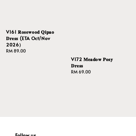
V161 𝐑𝐨𝐬𝐞𝐰𝐨𝐨𝐝 𝐐𝐢𝐩𝐚𝐨
𝐃𝐫𝐞𝐬𝐬 (ETA Oct/Nov
2026）
Regular
RM 89.00
price
V172 𝐌𝐞𝐚𝐝𝐨𝐰 𝐏𝐨𝐬𝐲
𝐃𝐫𝐞𝐬𝐬
Regular
RM 69.00
price
Follow us