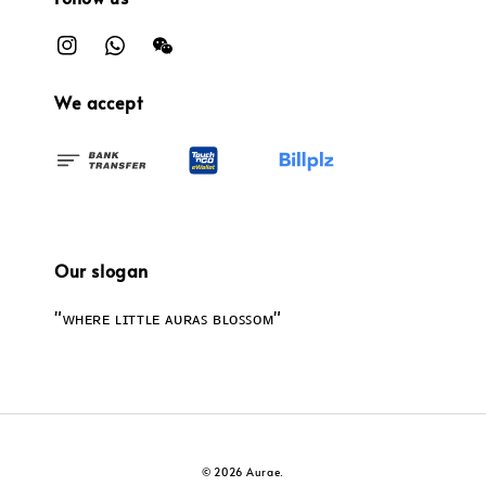
We accept
Our slogan
"ᴡʜᴇʀᴇ ʟɪᴛᴛʟᴇ ᴀᴜʀᴀꜱ ʙʟᴏꜱꜱᴏᴍ"
© 2026 Aurae.