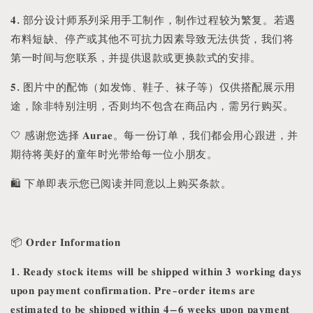
𝟒. 部分设计师系列采用手工制作，制作过程较为繁复。若遇
布料短缺、停产或其他不可抗力因素导致无法供货，我们将
第一时间与您联系，并提供退款或更换款式的安排。
𝟓. 图片中的配饰（如发饰、鞋子、袜子等）仅供搭配展示用
途，除非特别注明，否则均不包含在商品内，需另行购买。
🤍 感谢您选择 𝐀𝐮𝐫𝐚𝐞。每一份订单，我们都会用心跟进，并
期待将美好的童年时光带给每一位小朋友。
🛍️ 下单即表示您已阅读并同意以上购买条款。
📦 𝐎𝐫𝐝𝐞𝐫 𝐈𝐧𝐟𝐨𝐫𝐦𝐚𝐭𝐢𝐨𝐧
𝟏. 𝐑𝐞𝐚𝐝𝐲 𝐬𝐭𝐨𝐜𝐤 𝐢𝐭𝐞𝐦𝐬 𝐰𝐢𝐥𝐥 𝐛𝐞 𝐬𝐡𝐢𝐩𝐩𝐞𝐝 𝐰𝐢𝐭𝐡𝐢𝐧 𝟑 𝐰𝐨𝐫𝐤𝐢𝐧𝐠 𝐝𝐚𝐲𝐬
𝐮𝐩𝐨𝐧 𝐩𝐚𝐲𝐦𝐞𝐧𝐭 𝐜𝐨𝐧𝐟𝐢𝐫𝐦𝐚𝐭𝐢𝐨𝐧. 𝐏𝐫𝐞-𝐨𝐫𝐝𝐞𝐫 𝐢𝐭𝐞𝐦𝐬 𝐚𝐫𝐞
𝐞𝐬𝐭𝐢𝐦𝐚𝐭𝐞𝐝 𝐭𝐨 𝐛𝐞 𝐬𝐡𝐢𝐩𝐩𝐞𝐝 𝐰𝐢𝐭𝐡𝐢𝐧 𝟒–𝟔 𝐰𝐞𝐞𝐤𝐬 𝐮𝐩𝐨𝐧 𝐩𝐚𝐲𝐦𝐞𝐧𝐭