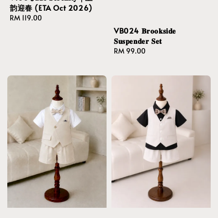
韵迎春 (ETA Oct 2026)
Regular
RM 119.00
price
VB024 𝐁𝐫𝐨𝐨𝐤𝐬𝐢𝐝𝐞
𝐒𝐮𝐬𝐩𝐞𝐧𝐝𝐞𝐫 𝐒𝐞𝐭
Regular
RM 99.00
price