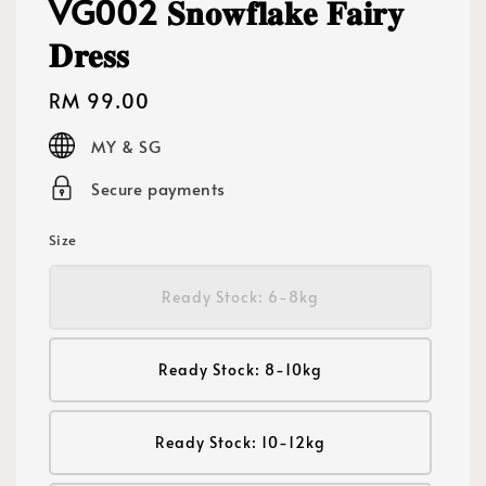
VG002 𝐒𝐧𝐨𝐰𝐟𝐥𝐚𝐤𝐞 𝐅𝐚𝐢𝐫𝐲
𝐃𝐫𝐞𝐬𝐬
Regular
RM 99.00
price
MY & SG
Secure payments
Size
Ready Stock: 6-8kg
Ready Stock: 8-10kg
Ready Stock: 10-12kg