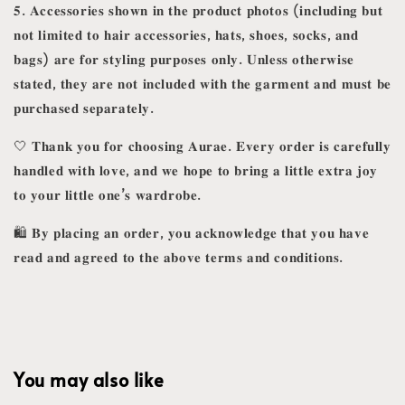
𝟓. 𝐀𝐜𝐜𝐞𝐬𝐬𝐨𝐫𝐢𝐞𝐬 𝐬𝐡𝐨𝐰𝐧 𝐢𝐧 𝐭𝐡𝐞 𝐩𝐫𝐨𝐝𝐮𝐜𝐭 𝐩𝐡𝐨𝐭𝐨𝐬 (𝐢𝐧𝐜𝐥𝐮𝐝𝐢𝐧𝐠 𝐛𝐮𝐭
𝐧𝐨𝐭 𝐥𝐢𝐦𝐢𝐭𝐞𝐝 𝐭𝐨 𝐡𝐚𝐢𝐫 𝐚𝐜𝐜𝐞𝐬𝐬𝐨𝐫𝐢𝐞𝐬, 𝐡𝐚𝐭𝐬, 𝐬𝐡𝐨𝐞𝐬, 𝐬𝐨𝐜𝐤𝐬, 𝐚𝐧𝐝
𝐛𝐚𝐠𝐬) 𝐚𝐫𝐞 𝐟𝐨𝐫 𝐬𝐭𝐲𝐥𝐢𝐧𝐠 𝐩𝐮𝐫𝐩𝐨𝐬𝐞𝐬 𝐨𝐧𝐥𝐲. 𝐔𝐧𝐥𝐞𝐬𝐬 𝐨𝐭𝐡𝐞𝐫𝐰𝐢𝐬𝐞
𝐬𝐭𝐚𝐭𝐞𝐝, 𝐭𝐡𝐞𝐲 𝐚𝐫𝐞 𝐧𝐨𝐭 𝐢𝐧𝐜𝐥𝐮𝐝𝐞𝐝 𝐰𝐢𝐭𝐡 𝐭𝐡𝐞 𝐠𝐚𝐫𝐦𝐞𝐧𝐭 𝐚𝐧𝐝 𝐦𝐮𝐬𝐭 𝐛𝐞
𝐩𝐮𝐫𝐜𝐡𝐚𝐬𝐞𝐝 𝐬𝐞𝐩𝐚𝐫𝐚𝐭𝐞𝐥𝐲.
🤍 𝐓𝐡𝐚𝐧𝐤 𝐲𝐨𝐮 𝐟𝐨𝐫 𝐜𝐡𝐨𝐨𝐬𝐢𝐧𝐠 𝐀𝐮𝐫𝐚𝐞. 𝐄𝐯𝐞𝐫𝐲 𝐨𝐫𝐝𝐞𝐫 𝐢𝐬 𝐜𝐚𝐫𝐞𝐟𝐮𝐥𝐥𝐲
𝐡𝐚𝐧𝐝𝐥𝐞𝐝 𝐰𝐢𝐭𝐡 𝐥𝐨𝐯𝐞, 𝐚𝐧𝐝 𝐰𝐞 𝐡𝐨𝐩𝐞 𝐭𝐨 𝐛𝐫𝐢𝐧𝐠 𝐚 𝐥𝐢𝐭𝐭𝐥𝐞 𝐞𝐱𝐭𝐫𝐚 𝐣𝐨𝐲
𝐭𝐨 𝐲𝐨𝐮𝐫 𝐥𝐢𝐭𝐭𝐥𝐞 𝐨𝐧𝐞’𝐬 𝐰𝐚𝐫𝐝𝐫𝐨𝐛𝐞.
🛍️ 𝐁𝐲 𝐩𝐥𝐚𝐜𝐢𝐧𝐠 𝐚𝐧 𝐨𝐫𝐝𝐞𝐫, 𝐲𝐨𝐮 𝐚𝐜𝐤𝐧𝐨𝐰𝐥𝐞𝐝𝐠𝐞 𝐭𝐡𝐚𝐭 𝐲𝐨𝐮 𝐡𝐚𝐯𝐞
𝐫𝐞𝐚𝐝 𝐚𝐧𝐝 𝐚𝐠𝐫𝐞𝐞𝐝 𝐭𝐨 𝐭𝐡𝐞 𝐚𝐛𝐨𝐯𝐞 𝐭𝐞𝐫𝐦𝐬 𝐚𝐧𝐝 𝐜𝐨𝐧𝐝𝐢𝐭𝐢𝐨𝐧𝐬.
You may also like