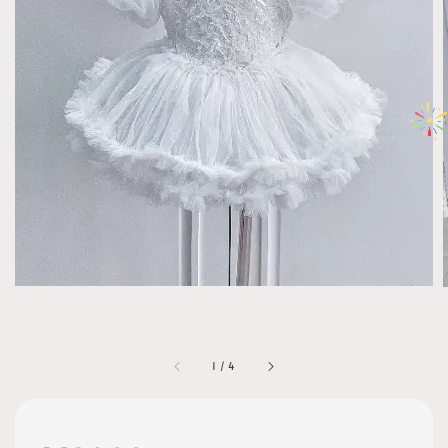
1
/
4