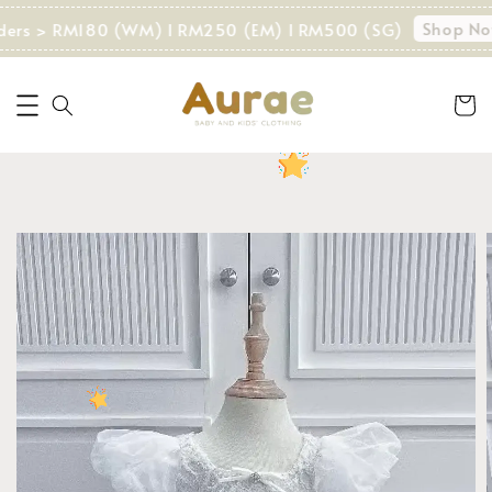
Shop Now!
ders > RM180 (WM) I RM250 (EM) I RM500 (SG)