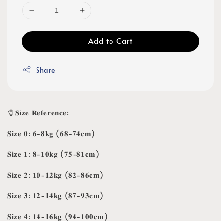
Add to Cart
Share
🧷𝐒𝐢𝐳𝐞 𝐑𝐞𝐟𝐞𝐫𝐞𝐧𝐜𝐞:
𝐒𝐢𝐳𝐞 𝟎: 𝟔-𝟖𝐤𝐠 (𝟔𝟖-𝟕𝟒𝐜𝐦)
𝐒𝐢𝐳𝐞 𝟏: 𝟖-𝟏𝟎𝐤𝐠 (𝟕𝟓-𝟖𝟏𝐜𝐦)
𝐒𝐢𝐳𝐞 𝟐: 𝟏𝟎-𝟏𝟐𝐤𝐠 (𝟖𝟐-𝟖𝟔𝐜𝐦)
𝐒𝐢𝐳𝐞 𝟑: 𝟏𝟐-𝟏𝟒𝐤𝐠 (𝟖𝟕-𝟗𝟑𝐜𝐦)
𝐒𝐢𝐳𝐞 𝟒: 𝟏𝟒-𝟏𝟔𝐤𝐠 (𝟗𝟒-𝟏𝟎𝟎𝐜𝐦)