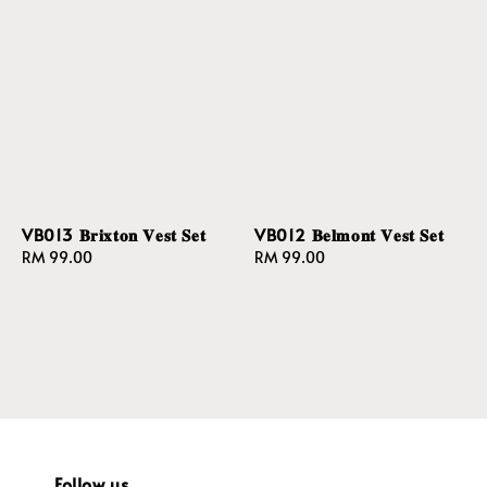
VB013 𝐁𝐫𝐢𝐱𝐭𝐨𝐧 𝐕𝐞𝐬𝐭 𝐒𝐞𝐭
VB012 𝐁𝐞𝐥𝐦𝐨𝐧𝐭 𝐕𝐞𝐬𝐭 𝐒𝐞𝐭
Regular
RM 99.00
Regular
RM 99.00
price
price
Follow us