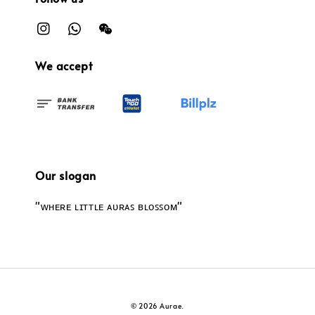
We accept
Our slogan
"ᴡʜᴇʀᴇ ʟɪᴛᴛʟᴇ ᴀᴜʀᴀꜱ ʙʟᴏꜱꜱᴏᴍ"
© 2026 Aurae.