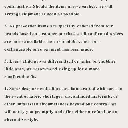
𝐜𝐨𝐧𝐟𝐢𝐫𝐦𝐚𝐭𝐢𝐨𝐧. 𝐒𝐡𝐨𝐮𝐥𝐝 𝐭𝐡𝐞 𝐢𝐭𝐞𝐦𝐬 𝐚𝐫𝐫𝐢𝐯𝐞 𝐞𝐚𝐫𝐥𝐢𝐞𝐫, 𝐰𝐞 𝐰𝐢𝐥𝐥
𝐚𝐫𝐫𝐚𝐧𝐠𝐞 𝐬𝐡𝐢𝐩𝐦𝐞𝐧𝐭 𝐚𝐬 𝐬𝐨𝐨𝐧 𝐚𝐬 𝐩𝐨𝐬𝐬𝐢𝐛𝐥𝐞.
𝟐. 𝐀𝐬 𝐩𝐫𝐞-𝐨𝐫𝐝𝐞𝐫 𝐢𝐭𝐞𝐦𝐬 𝐚𝐫𝐞 𝐬𝐩𝐞𝐜𝐢𝐚𝐥𝐥𝐲 𝐨𝐫𝐝𝐞𝐫𝐞𝐝 𝐟𝐫𝐨𝐦 𝐨𝐮𝐫
𝐛𝐫𝐚𝐧𝐝𝐬 𝐛𝐚𝐬𝐞𝐝 𝐨𝐧 𝐜𝐮𝐬𝐭𝐨𝐦𝐞𝐫 𝐩𝐮𝐫𝐜𝐡𝐚𝐬𝐞𝐬, 𝐚𝐥𝐥 𝐜𝐨𝐧𝐟𝐢𝐫𝐦𝐞𝐝 𝐨𝐫𝐝𝐞𝐫𝐬
𝐚𝐫𝐞 𝐧𝐨𝐧-𝐜𝐚𝐧𝐜𝐞𝐥𝐥𝐚𝐛𝐥𝐞, 𝐧𝐨𝐧-𝐫𝐞𝐟𝐮𝐧𝐝𝐚𝐛𝐥𝐞, 𝐚𝐧𝐝 𝐧𝐨𝐧-
𝐞𝐱𝐜𝐡𝐚𝐧𝐠𝐞𝐚𝐛𝐥𝐞 𝐨𝐧𝐜𝐞 𝐩𝐚𝐲𝐦𝐞𝐧𝐭 𝐡𝐚𝐬 𝐛𝐞𝐞𝐧 𝐦𝐚𝐝𝐞.
𝟑. 𝐄𝐯𝐞𝐫𝐲 𝐜𝐡𝐢𝐥𝐝 𝐠𝐫𝐨𝐰𝐬 𝐝𝐢𝐟𝐟𝐞𝐫𝐞𝐧𝐭𝐥𝐲. 𝐅𝐨𝐫 𝐭𝐚𝐥𝐥𝐞𝐫 𝐨𝐫 𝐜𝐡𝐮𝐛𝐛𝐢𝐞𝐫
𝐥𝐢𝐭𝐭𝐥𝐞 𝐨𝐧𝐞𝐬, 𝐰𝐞 𝐫𝐞𝐜𝐨𝐦𝐦𝐞𝐧𝐝 𝐬𝐢𝐳𝐢𝐧𝐠 𝐮𝐩 𝐟𝐨𝐫 𝐚 𝐦𝐨𝐫𝐞
𝐜𝐨𝐦𝐟𝐨𝐫𝐭𝐚𝐛𝐥𝐞 𝐟𝐢𝐭.
𝟒. 𝐒𝐨𝐦𝐞 𝐝𝐞𝐬𝐢𝐠𝐧𝐞𝐫 𝐜𝐨𝐥𝐥𝐞𝐜𝐭𝐢𝐨𝐧𝐬 𝐚𝐫𝐞 𝐡𝐚𝐧𝐝𝐜𝐫𝐚𝐟𝐭𝐞𝐝 𝐰𝐢𝐭𝐡 𝐜𝐚𝐫𝐞. 𝐈𝐧
𝐭𝐡𝐞 𝐞𝐯𝐞𝐧𝐭 𝐨𝐟 𝐟𝐚𝐛𝐫𝐢𝐜 𝐬𝐡𝐨𝐫𝐭𝐚𝐠𝐞𝐬, 𝐝𝐢𝐬𝐜𝐨𝐧𝐭𝐢𝐧𝐮𝐞𝐝 𝐦𝐚𝐭𝐞𝐫𝐢𝐚𝐥𝐬, 𝐨𝐫
𝐨𝐭𝐡𝐞𝐫 𝐮𝐧𝐟𝐨𝐫𝐞𝐬𝐞𝐞𝐧 𝐜𝐢𝐫𝐜𝐮𝐦𝐬𝐭𝐚𝐧𝐜𝐞𝐬 𝐛𝐞𝐲𝐨𝐧𝐝 𝐨𝐮𝐫 𝐜𝐨𝐧𝐭𝐫𝐨𝐥, 𝐰𝐞
𝐰𝐢𝐥𝐥 𝐧𝐨𝐭𝐢𝐟𝐲 𝐲𝐨𝐮 𝐩𝐫𝐨𝐦𝐩𝐭𝐥𝐲 𝐚𝐧𝐝 𝐨𝐟𝐟𝐞𝐫 𝐞𝐢𝐭𝐡𝐞𝐫 𝐚 𝐫𝐞𝐟𝐮𝐧𝐝 𝐨𝐫 𝐚𝐧
𝐚𝐥𝐭𝐞𝐫𝐧𝐚𝐭𝐢𝐯𝐞 𝐬𝐭𝐲𝐥𝐞.