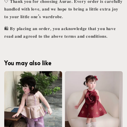
🤍 𝐓𝐡𝐚𝐧𝐤 𝐲𝐨𝐮 𝐟𝐨𝐫 𝐜𝐡𝐨𝐨𝐬𝐢𝐧𝐠 𝐀𝐮𝐫𝐚𝐞. 𝐄𝐯𝐞𝐫𝐲 𝐨𝐫𝐝𝐞𝐫 𝐢𝐬 𝐜𝐚𝐫𝐞𝐟𝐮𝐥𝐥𝐲
𝐡𝐚𝐧𝐝𝐥𝐞𝐝 𝐰𝐢𝐭𝐡 𝐥𝐨𝐯𝐞, 𝐚𝐧𝐝 𝐰𝐞 𝐡𝐨𝐩𝐞 𝐭𝐨 𝐛𝐫𝐢𝐧𝐠 𝐚 𝐥𝐢𝐭𝐭𝐥𝐞 𝐞𝐱𝐭𝐫𝐚 𝐣𝐨𝐲
𝐭𝐨 𝐲𝐨𝐮𝐫 𝐥𝐢𝐭𝐭𝐥𝐞 𝐨𝐧𝐞’𝐬 𝐰𝐚𝐫𝐝𝐫𝐨𝐛𝐞.
🛍️ 𝐁𝐲 𝐩𝐥𝐚𝐜𝐢𝐧𝐠 𝐚𝐧 𝐨𝐫𝐝𝐞𝐫, 𝐲𝐨𝐮 𝐚𝐜𝐤𝐧𝐨𝐰𝐥𝐞𝐝𝐠𝐞 𝐭𝐡𝐚𝐭 𝐲𝐨𝐮 𝐡𝐚𝐯𝐞
𝐫𝐞𝐚𝐝 𝐚𝐧𝐝 𝐚𝐠𝐫𝐞𝐞𝐝 𝐭𝐨 𝐭𝐡𝐞 𝐚𝐛𝐨𝐯𝐞 𝐭𝐞𝐫𝐦𝐬 𝐚𝐧𝐝 𝐜𝐨𝐧𝐝𝐢𝐭𝐢𝐨𝐧𝐬.
You may also like