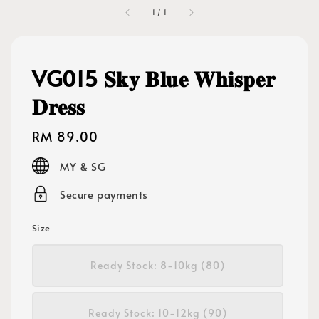
1
/
1
VG015 𝐒𝐤𝐲 𝐁𝐥𝐮𝐞 𝐖𝐡𝐢𝐬𝐩𝐞𝐫
𝐃𝐫𝐞𝐬𝐬
Regular
RM 89.00
price
MY & SG
Secure payments
Size
Ready Stock: 8-10kg (80)
Ready Stock: 10-12kg (90)