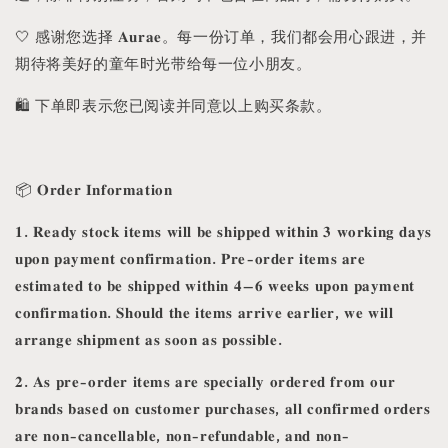
🤍 感谢您选择 𝐀𝐮𝐫𝐚𝐞。每一份订单，我们都会用心跟进，并
期待将美好的童年时光带给每一位小朋友。
🛍️ 下单即表示您已阅读并同意以上购买条款。
📦 𝐎𝐫𝐝𝐞𝐫 𝐈𝐧𝐟𝐨𝐫𝐦𝐚𝐭𝐢𝐨𝐧
𝟏. 𝐑𝐞𝐚𝐝𝐲 𝐬𝐭𝐨𝐜𝐤 𝐢𝐭𝐞𝐦𝐬 𝐰𝐢𝐥𝐥 𝐛𝐞 𝐬𝐡𝐢𝐩𝐩𝐞𝐝 𝐰𝐢𝐭𝐡𝐢𝐧 𝟑 𝐰𝐨𝐫𝐤𝐢𝐧𝐠 𝐝𝐚𝐲𝐬
𝐮𝐩𝐨𝐧 𝐩𝐚𝐲𝐦𝐞𝐧𝐭 𝐜𝐨𝐧𝐟𝐢𝐫𝐦𝐚𝐭𝐢𝐨𝐧. 𝐏𝐫𝐞-𝐨𝐫𝐝𝐞𝐫 𝐢𝐭𝐞𝐦𝐬 𝐚𝐫𝐞
𝐞𝐬𝐭𝐢𝐦𝐚𝐭𝐞𝐝 𝐭𝐨 𝐛𝐞 𝐬𝐡𝐢𝐩𝐩𝐞𝐝 𝐰𝐢𝐭𝐡𝐢𝐧 𝟒–𝟔 𝐰𝐞𝐞𝐤𝐬 𝐮𝐩𝐨𝐧 𝐩𝐚𝐲𝐦𝐞𝐧𝐭
𝐜𝐨𝐧𝐟𝐢𝐫𝐦𝐚𝐭𝐢𝐨𝐧. 𝐒𝐡𝐨𝐮𝐥𝐝 𝐭𝐡𝐞 𝐢𝐭𝐞𝐦𝐬 𝐚𝐫𝐫𝐢𝐯𝐞 𝐞𝐚𝐫𝐥𝐢𝐞𝐫, 𝐰𝐞 𝐰𝐢𝐥𝐥
𝐚𝐫𝐫𝐚𝐧𝐠𝐞 𝐬𝐡𝐢𝐩𝐦𝐞𝐧𝐭 𝐚𝐬 𝐬𝐨𝐨𝐧 𝐚𝐬 𝐩𝐨𝐬𝐬𝐢𝐛𝐥𝐞.
𝟐. 𝐀𝐬 𝐩𝐫𝐞-𝐨𝐫𝐝𝐞𝐫 𝐢𝐭𝐞𝐦𝐬 𝐚𝐫𝐞 𝐬𝐩𝐞𝐜𝐢𝐚𝐥𝐥𝐲 𝐨𝐫𝐝𝐞𝐫𝐞𝐝 𝐟𝐫𝐨𝐦 𝐨𝐮𝐫
𝐛𝐫𝐚𝐧𝐝𝐬 𝐛𝐚𝐬𝐞𝐝 𝐨𝐧 𝐜𝐮𝐬𝐭𝐨𝐦𝐞𝐫 𝐩𝐮𝐫𝐜𝐡𝐚𝐬𝐞𝐬, 𝐚𝐥𝐥 𝐜𝐨𝐧𝐟𝐢𝐫𝐦𝐞𝐝 𝐨𝐫𝐝𝐞𝐫𝐬
𝐚𝐫𝐞 𝐧𝐨𝐧-𝐜𝐚𝐧𝐜𝐞𝐥𝐥𝐚𝐛𝐥𝐞, 𝐧𝐨𝐧-𝐫𝐞𝐟𝐮𝐧𝐝𝐚𝐛𝐥𝐞, 𝐚𝐧𝐝 𝐧𝐨𝐧-