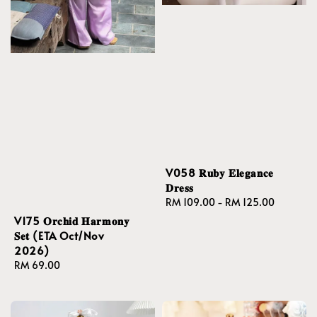
V058 𝐑𝐮𝐛𝐲 𝐄𝐥𝐞𝐠𝐚𝐧𝐜𝐞
𝐃𝐫𝐞𝐬𝐬
Regular
RM 109.00
-
RM 125.00
price
V175 𝐎𝐫𝐜𝐡𝐢𝐝 𝐇𝐚𝐫𝐦𝐨𝐧𝐲
𝐒𝐞𝐭 (ETA Oct/Nov
2026)
Regular
RM 69.00
price