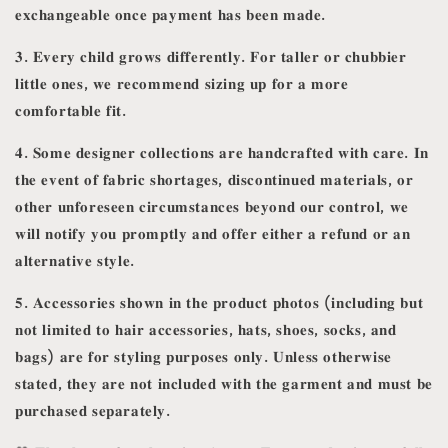
𝐞𝐱𝐜𝐡𝐚𝐧𝐠𝐞𝐚𝐛𝐥𝐞 𝐨𝐧𝐜𝐞 𝐩𝐚𝐲𝐦𝐞𝐧𝐭 𝐡𝐚𝐬 𝐛𝐞𝐞𝐧 𝐦𝐚𝐝𝐞.
𝟑. 𝐄𝐯𝐞𝐫𝐲 𝐜𝐡𝐢𝐥𝐝 𝐠𝐫𝐨𝐰𝐬 𝐝𝐢𝐟𝐟𝐞𝐫𝐞𝐧𝐭𝐥𝐲. 𝐅𝐨𝐫 𝐭𝐚𝐥𝐥𝐞𝐫 𝐨𝐫 𝐜𝐡𝐮𝐛𝐛𝐢𝐞𝐫
𝐥𝐢𝐭𝐭𝐥𝐞 𝐨𝐧𝐞𝐬, 𝐰𝐞 𝐫𝐞𝐜𝐨𝐦𝐦𝐞𝐧𝐝 𝐬𝐢𝐳𝐢𝐧𝐠 𝐮𝐩 𝐟𝐨𝐫 𝐚 𝐦𝐨𝐫𝐞
𝐜𝐨𝐦𝐟𝐨𝐫𝐭𝐚𝐛𝐥𝐞 𝐟𝐢𝐭.
𝟒. 𝐒𝐨𝐦𝐞 𝐝𝐞𝐬𝐢𝐠𝐧𝐞𝐫 𝐜𝐨𝐥𝐥𝐞𝐜𝐭𝐢𝐨𝐧𝐬 𝐚𝐫𝐞 𝐡𝐚𝐧𝐝𝐜𝐫𝐚𝐟𝐭𝐞𝐝 𝐰𝐢𝐭𝐡 𝐜𝐚𝐫𝐞. 𝐈𝐧
𝐭𝐡𝐞 𝐞𝐯𝐞𝐧𝐭 𝐨𝐟 𝐟𝐚𝐛𝐫𝐢𝐜 𝐬𝐡𝐨𝐫𝐭𝐚𝐠𝐞𝐬, 𝐝𝐢𝐬𝐜𝐨𝐧𝐭𝐢𝐧𝐮𝐞𝐝 𝐦𝐚𝐭𝐞𝐫𝐢𝐚𝐥𝐬, 𝐨𝐫
𝐨𝐭𝐡𝐞𝐫 𝐮𝐧𝐟𝐨𝐫𝐞𝐬𝐞𝐞𝐧 𝐜𝐢𝐫𝐜𝐮𝐦𝐬𝐭𝐚𝐧𝐜𝐞𝐬 𝐛𝐞𝐲𝐨𝐧𝐝 𝐨𝐮𝐫 𝐜𝐨𝐧𝐭𝐫𝐨𝐥, 𝐰𝐞
𝐰𝐢𝐥𝐥 𝐧𝐨𝐭𝐢𝐟𝐲 𝐲𝐨𝐮 𝐩𝐫𝐨𝐦𝐩𝐭𝐥𝐲 𝐚𝐧𝐝 𝐨𝐟𝐟𝐞𝐫 𝐞𝐢𝐭𝐡𝐞𝐫 𝐚 𝐫𝐞𝐟𝐮𝐧𝐝 𝐨𝐫 𝐚𝐧
𝐚𝐥𝐭𝐞𝐫𝐧𝐚𝐭𝐢𝐯𝐞 𝐬𝐭𝐲𝐥𝐞.
𝟓. 𝐀𝐜𝐜𝐞𝐬𝐬𝐨𝐫𝐢𝐞𝐬 𝐬𝐡𝐨𝐰𝐧 𝐢𝐧 𝐭𝐡𝐞 𝐩𝐫𝐨𝐝𝐮𝐜𝐭 𝐩𝐡𝐨𝐭𝐨𝐬 (𝐢𝐧𝐜𝐥𝐮𝐝𝐢𝐧𝐠 𝐛𝐮𝐭
𝐧𝐨𝐭 𝐥𝐢𝐦𝐢𝐭𝐞𝐝 𝐭𝐨 𝐡𝐚𝐢𝐫 𝐚𝐜𝐜𝐞𝐬𝐬𝐨𝐫𝐢𝐞𝐬, 𝐡𝐚𝐭𝐬, 𝐬𝐡𝐨𝐞𝐬, 𝐬𝐨𝐜𝐤𝐬, 𝐚𝐧𝐝
𝐛𝐚𝐠𝐬) 𝐚𝐫𝐞 𝐟𝐨𝐫 𝐬𝐭𝐲𝐥𝐢𝐧𝐠 𝐩𝐮𝐫𝐩𝐨𝐬𝐞𝐬 𝐨𝐧𝐥𝐲. 𝐔𝐧𝐥𝐞𝐬𝐬 𝐨𝐭𝐡𝐞𝐫𝐰𝐢𝐬𝐞
𝐬𝐭𝐚𝐭𝐞𝐝, 𝐭𝐡𝐞𝐲 𝐚𝐫𝐞 𝐧𝐨𝐭 𝐢𝐧𝐜𝐥𝐮𝐝𝐞𝐝 𝐰𝐢𝐭𝐡 𝐭𝐡𝐞 𝐠𝐚𝐫𝐦𝐞𝐧𝐭 𝐚𝐧𝐝 𝐦𝐮𝐬𝐭 𝐛𝐞
𝐩𝐮𝐫𝐜𝐡𝐚𝐬𝐞𝐝 𝐬𝐞𝐩𝐚𝐫𝐚𝐭𝐞𝐥𝐲.