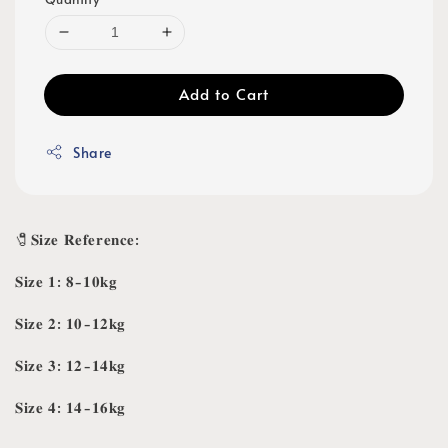
Add to Cart
Share
🧷𝐒𝐢𝐳𝐞 𝐑𝐞𝐟𝐞𝐫𝐞𝐧𝐜𝐞:
𝐒𝐢𝐳𝐞 𝟏: 𝟖-𝟏𝟎𝐤𝐠
𝐒𝐢𝐳𝐞 𝟐: 𝟏𝟎-𝟏𝟐𝐤𝐠
𝐒𝐢𝐳𝐞 𝟑: 𝟏𝟐-𝟏𝟒𝐤𝐠
𝐒𝐢𝐳𝐞 𝟒: 𝟏𝟒-𝟏𝟔𝐤𝐠