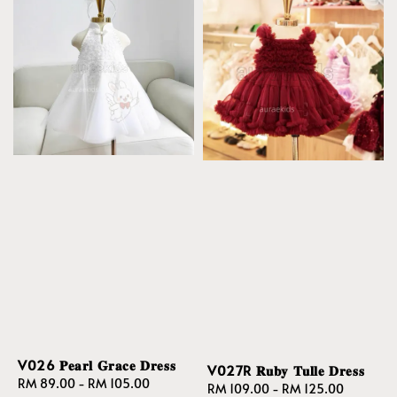
V026 𝐏𝐞𝐚𝐫𝐥 𝐆𝐫𝐚𝐜𝐞 𝐃𝐫𝐞𝐬𝐬
V027R 𝐑𝐮𝐛𝐲 𝐓𝐮𝐥𝐥𝐞 𝐃𝐫𝐞𝐬𝐬
Regular
RM 89.00
-
RM 105.00
Regular
RM 109.00
-
RM 125.00