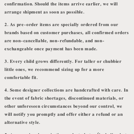
𝐜𝐨𝐧𝐟𝐢𝐫𝐦𝐚𝐭𝐢𝐨𝐧. 𝐒𝐡𝐨𝐮𝐥𝐝 𝐭𝐡𝐞 𝐢𝐭𝐞𝐦𝐬 𝐚𝐫𝐫𝐢𝐯𝐞 𝐞𝐚𝐫𝐥𝐢𝐞𝐫, 𝐰𝐞 𝐰𝐢𝐥𝐥
𝐚𝐫𝐫𝐚𝐧𝐠𝐞 𝐬𝐡𝐢𝐩𝐦𝐞𝐧𝐭 𝐚𝐬 𝐬𝐨𝐨𝐧 𝐚𝐬 𝐩𝐨𝐬𝐬𝐢𝐛𝐥𝐞.
𝟐. 𝐀𝐬 𝐩𝐫𝐞-𝐨𝐫𝐝𝐞𝐫 𝐢𝐭𝐞𝐦𝐬 𝐚𝐫𝐞 𝐬𝐩𝐞𝐜𝐢𝐚𝐥𝐥𝐲 𝐨𝐫𝐝𝐞𝐫𝐞𝐝 𝐟𝐫𝐨𝐦 𝐨𝐮𝐫
𝐛𝐫𝐚𝐧𝐝𝐬 𝐛𝐚𝐬𝐞𝐝 𝐨𝐧 𝐜𝐮𝐬𝐭𝐨𝐦𝐞𝐫 𝐩𝐮𝐫𝐜𝐡𝐚𝐬𝐞𝐬, 𝐚𝐥𝐥 𝐜𝐨𝐧𝐟𝐢𝐫𝐦𝐞𝐝 𝐨𝐫𝐝𝐞𝐫𝐬
𝐚𝐫𝐞 𝐧𝐨𝐧-𝐜𝐚𝐧𝐜𝐞𝐥𝐥𝐚𝐛𝐥𝐞, 𝐧𝐨𝐧-𝐫𝐞𝐟𝐮𝐧𝐝𝐚𝐛𝐥𝐞, 𝐚𝐧𝐝 𝐧𝐨𝐧-
𝐞𝐱𝐜𝐡𝐚𝐧𝐠𝐞𝐚𝐛𝐥𝐞 𝐨𝐧𝐜𝐞 𝐩𝐚𝐲𝐦𝐞𝐧𝐭 𝐡𝐚𝐬 𝐛𝐞𝐞𝐧 𝐦𝐚𝐝𝐞.
𝟑. 𝐄𝐯𝐞𝐫𝐲 𝐜𝐡𝐢𝐥𝐝 𝐠𝐫𝐨𝐰𝐬 𝐝𝐢𝐟𝐟𝐞𝐫𝐞𝐧𝐭𝐥𝐲. 𝐅𝐨𝐫 𝐭𝐚𝐥𝐥𝐞𝐫 𝐨𝐫 𝐜𝐡𝐮𝐛𝐛𝐢𝐞𝐫
𝐥𝐢𝐭𝐭𝐥𝐞 𝐨𝐧𝐞𝐬, 𝐰𝐞 𝐫𝐞𝐜𝐨𝐦𝐦𝐞𝐧𝐝 𝐬𝐢𝐳𝐢𝐧𝐠 𝐮𝐩 𝐟𝐨𝐫 𝐚 𝐦𝐨𝐫𝐞
𝐜𝐨𝐦𝐟𝐨𝐫𝐭𝐚𝐛𝐥𝐞 𝐟𝐢𝐭.
𝟒. 𝐒𝐨𝐦𝐞 𝐝𝐞𝐬𝐢𝐠𝐧𝐞𝐫 𝐜𝐨𝐥𝐥𝐞𝐜𝐭𝐢𝐨𝐧𝐬 𝐚𝐫𝐞 𝐡𝐚𝐧𝐝𝐜𝐫𝐚𝐟𝐭𝐞𝐝 𝐰𝐢𝐭𝐡 𝐜𝐚𝐫𝐞. 𝐈𝐧
𝐭𝐡𝐞 𝐞𝐯𝐞𝐧𝐭 𝐨𝐟 𝐟𝐚𝐛𝐫𝐢𝐜 𝐬𝐡𝐨𝐫𝐭𝐚𝐠𝐞𝐬, 𝐝𝐢𝐬𝐜𝐨𝐧𝐭𝐢𝐧𝐮𝐞𝐝 𝐦𝐚𝐭𝐞𝐫𝐢𝐚𝐥𝐬, 𝐨𝐫
𝐨𝐭𝐡𝐞𝐫 𝐮𝐧𝐟𝐨𝐫𝐞𝐬𝐞𝐞𝐧 𝐜𝐢𝐫𝐜𝐮𝐦𝐬𝐭𝐚𝐧𝐜𝐞𝐬 𝐛𝐞𝐲𝐨𝐧𝐝 𝐨𝐮𝐫 𝐜𝐨𝐧𝐭𝐫𝐨𝐥, 𝐰𝐞
𝐰𝐢𝐥𝐥 𝐧𝐨𝐭𝐢𝐟𝐲 𝐲𝐨𝐮 𝐩𝐫𝐨𝐦𝐩𝐭𝐥𝐲 𝐚𝐧𝐝 𝐨𝐟𝐟𝐞𝐫 𝐞𝐢𝐭𝐡𝐞𝐫 𝐚 𝐫𝐞𝐟𝐮𝐧𝐝 𝐨𝐫 𝐚𝐧
𝐚𝐥𝐭𝐞𝐫𝐧𝐚𝐭𝐢𝐯𝐞 𝐬𝐭𝐲𝐥𝐞.