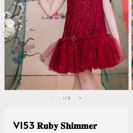
1
/
3
V153 𝐑𝐮𝐛𝐲 𝐒𝐡𝐢𝐦𝐦𝐞𝐫