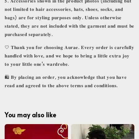
𝟓. 𝐀𝐜𝐜𝐞𝐬𝐬𝐨𝐫𝐢𝐞𝐬 𝐬𝐡𝐨𝐰𝐧 𝐢𝐧 𝐭𝐡𝐞 𝐩𝐫𝐨𝐝𝐮𝐜𝐭 𝐩𝐡𝐨𝐭𝐨𝐬 (𝐢𝐧𝐜𝐥𝐮𝐝𝐢𝐧𝐠 𝐛𝐮𝐭
𝐧𝐨𝐭 𝐥𝐢𝐦𝐢𝐭𝐞𝐝 𝐭𝐨 𝐡𝐚𝐢𝐫 𝐚𝐜𝐜𝐞𝐬𝐬𝐨𝐫𝐢𝐞𝐬, 𝐡𝐚𝐭𝐬, 𝐬𝐡𝐨𝐞𝐬, 𝐬𝐨𝐜𝐤𝐬, 𝐚𝐧𝐝
𝐛𝐚𝐠𝐬) 𝐚𝐫𝐞 𝐟𝐨𝐫 𝐬𝐭𝐲𝐥𝐢𝐧𝐠 𝐩𝐮𝐫𝐩𝐨𝐬𝐞𝐬 𝐨𝐧𝐥𝐲. 𝐔𝐧𝐥𝐞𝐬𝐬 𝐨𝐭𝐡𝐞𝐫𝐰𝐢𝐬𝐞
𝐬𝐭𝐚𝐭𝐞𝐝, 𝐭𝐡𝐞𝐲 𝐚𝐫𝐞 𝐧𝐨𝐭 𝐢𝐧𝐜𝐥𝐮𝐝𝐞𝐝 𝐰𝐢𝐭𝐡 𝐭𝐡𝐞 𝐠𝐚𝐫𝐦𝐞𝐧𝐭 𝐚𝐧𝐝 𝐦𝐮𝐬𝐭 𝐛𝐞
𝐩𝐮𝐫𝐜𝐡𝐚𝐬𝐞𝐝 𝐬𝐞𝐩𝐚𝐫𝐚𝐭𝐞𝐥𝐲.
🤍 𝐓𝐡𝐚𝐧𝐤 𝐲𝐨𝐮 𝐟𝐨𝐫 𝐜𝐡𝐨𝐨𝐬𝐢𝐧𝐠 𝐀𝐮𝐫𝐚𝐞. 𝐄𝐯𝐞𝐫𝐲 𝐨𝐫𝐝𝐞𝐫 𝐢𝐬 𝐜𝐚𝐫𝐞𝐟𝐮𝐥𝐥𝐲
𝐡𝐚𝐧𝐝𝐥𝐞𝐝 𝐰𝐢𝐭𝐡 𝐥𝐨𝐯𝐞, 𝐚𝐧𝐝 𝐰𝐞 𝐡𝐨𝐩𝐞 𝐭𝐨 𝐛𝐫𝐢𝐧𝐠 𝐚 𝐥𝐢𝐭𝐭𝐥𝐞 𝐞𝐱𝐭𝐫𝐚 𝐣𝐨𝐲
𝐭𝐨 𝐲𝐨𝐮𝐫 𝐥𝐢𝐭𝐭𝐥𝐞 𝐨𝐧𝐞’𝐬 𝐰𝐚𝐫𝐝𝐫𝐨𝐛𝐞.
🛍️ 𝐁𝐲 𝐩𝐥𝐚𝐜𝐢𝐧𝐠 𝐚𝐧 𝐨𝐫𝐝𝐞𝐫, 𝐲𝐨𝐮 𝐚𝐜𝐤𝐧𝐨𝐰𝐥𝐞𝐝𝐠𝐞 𝐭𝐡𝐚𝐭 𝐲𝐨𝐮 𝐡𝐚𝐯𝐞
𝐫𝐞𝐚𝐝 𝐚𝐧𝐝 𝐚𝐠𝐫𝐞𝐞𝐝 𝐭𝐨 𝐭𝐡𝐞 𝐚𝐛𝐨𝐯𝐞 𝐭𝐞𝐫𝐦𝐬 𝐚𝐧𝐝 𝐜𝐨𝐧𝐝𝐢𝐭𝐢𝐨𝐧𝐬.
You may also like