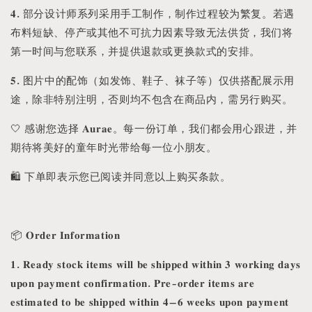
𝟒. 部分设计师系列采用手工制作，制作过程较为繁复。若遇
布料短缺、停产或其他不可抗力因素导致无法供货，我们将
第一时间与您联系，并提供退款或更换款式的安排。
𝟓. 图片中的配饰（如发饰、鞋子、袜子等）仅供搭配展示用
途，除非特别注明，否则均不包含在商品内，需另行购买。
🤍 感谢您选择 𝐀𝐮𝐫𝐚𝐞。每一份订单，我们都会用心跟进，并
期待将美好的童年时光带给每一位小朋友。
🛍️ 下单即表示您已阅读并同意以上购买条款。
📦 𝐎𝐫𝐝𝐞𝐫 𝐈𝐧𝐟𝐨𝐫𝐦𝐚𝐭𝐢𝐨𝐧
𝟏. 𝐑𝐞𝐚𝐝𝐲 𝐬𝐭𝐨𝐜𝐤 𝐢𝐭𝐞𝐦𝐬 𝐰𝐢𝐥𝐥 𝐛𝐞 𝐬𝐡𝐢𝐩𝐩𝐞𝐝 𝐰𝐢𝐭𝐡𝐢𝐧 𝟑 𝐰𝐨𝐫𝐤𝐢𝐧𝐠 𝐝𝐚𝐲𝐬
𝐮𝐩𝐨𝐧 𝐩𝐚𝐲𝐦𝐞𝐧𝐭 𝐜𝐨𝐧𝐟𝐢𝐫𝐦𝐚𝐭𝐢𝐨𝐧. 𝐏𝐫𝐞-𝐨𝐫𝐝𝐞𝐫 𝐢𝐭𝐞𝐦𝐬 𝐚𝐫𝐞
𝐞𝐬𝐭𝐢𝐦𝐚𝐭𝐞𝐝 𝐭𝐨 𝐛𝐞 𝐬𝐡𝐢𝐩𝐩𝐞𝐝 𝐰𝐢𝐭𝐡𝐢𝐧 𝟒–𝟔 𝐰𝐞𝐞𝐤𝐬 𝐮𝐩𝐨𝐧 𝐩𝐚𝐲𝐦𝐞𝐧𝐭