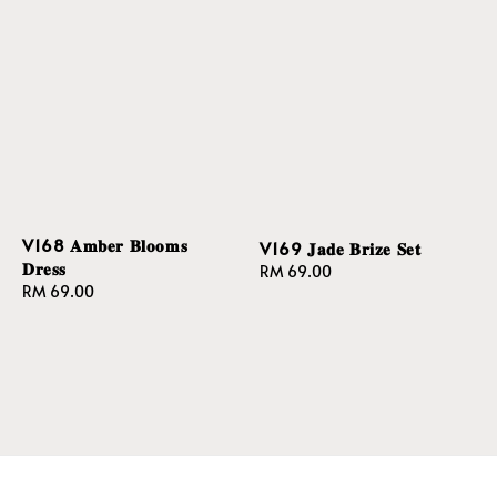
V168 𝐀𝐦𝐛𝐞𝐫 𝐁𝐥𝐨𝐨𝐦𝐬
V169 𝐉𝐚𝐝𝐞 𝐁𝐫𝐢𝐳𝐞 𝐒𝐞𝐭
𝐃𝐫𝐞𝐬𝐬
Regular
RM 69.00
Regular
RM 69.00
price
price