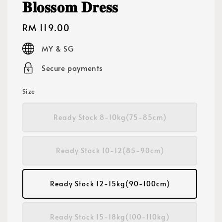
𝐁𝐥𝐨𝐬𝐬𝐨𝐦 𝐃𝐫𝐞𝐬𝐬
Regular
RM 119.00
price
MY & SG
Secure payments
Size
Ready Stock 8-10kg(75-85cm)
Ready Stock 10-12(85-90cm)
Ready Stock 12-15kg(90-100cm)
Ready Stock 15-18kg(100-110kg)