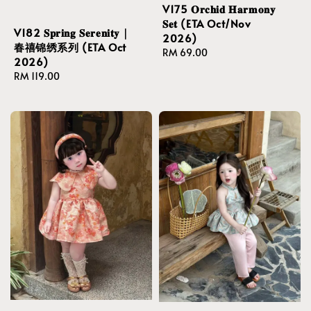
V175 𝐎𝐫𝐜𝐡𝐢𝐝 𝐇𝐚𝐫𝐦𝐨𝐧𝐲
𝐒𝐞𝐭 (ETA Oct/Nov
V182 𝐒𝐩𝐫𝐢𝐧𝐠 𝐒𝐞𝐫𝐞𝐧𝐢𝐭𝐲｜
2026)
春禧锦绣系列 (ETA Oct
Regular
RM 69.00
2026)
price
Regular
RM 119.00
price