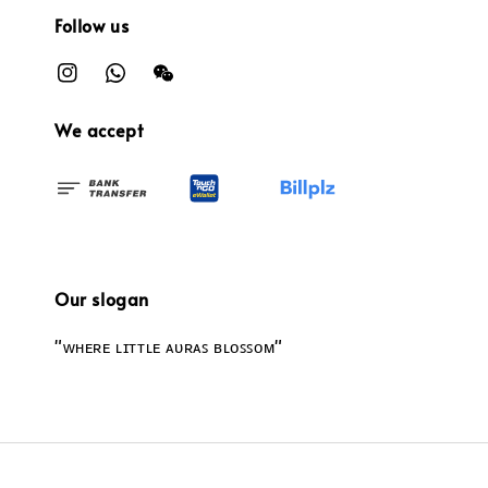
Follow us
We accept
Our slogan
"ᴡʜᴇʀᴇ ʟɪᴛᴛʟᴇ ᴀᴜʀᴀꜱ ʙʟᴏꜱꜱᴏᴍ"