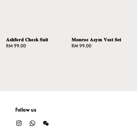
𝐀𝐬𝐡𝐟𝐨𝐫𝐝 𝐂𝐡𝐞𝐜𝐤 𝐒𝐮𝐢𝐭
𝐌𝐨𝐧𝐫𝐨𝐞 𝐀𝐬𝐲𝐦 𝐕𝐞𝐬𝐭 𝐒𝐞𝐭
Regular
RM 99.00
Regular
RM 99.00
price
price
Follow us