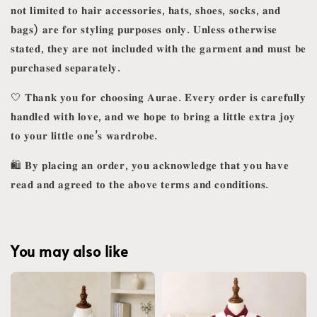
𝐧𝐨𝐭 𝐥𝐢𝐦𝐢𝐭𝐞𝐝 𝐭𝐨 𝐡𝐚𝐢𝐫 𝐚𝐜𝐜𝐞𝐬𝐬𝐨𝐫𝐢𝐞𝐬, 𝐡𝐚𝐭𝐬, 𝐬𝐡𝐨𝐞𝐬, 𝐬𝐨𝐜𝐤𝐬, 𝐚𝐧𝐝
𝐛𝐚𝐠𝐬) 𝐚𝐫𝐞 𝐟𝐨𝐫 𝐬𝐭𝐲𝐥𝐢𝐧𝐠 𝐩𝐮𝐫𝐩𝐨𝐬𝐞𝐬 𝐨𝐧𝐥𝐲. 𝐔𝐧𝐥𝐞𝐬𝐬 𝐨𝐭𝐡𝐞𝐫𝐰𝐢𝐬𝐞
𝐬𝐭𝐚𝐭𝐞𝐝, 𝐭𝐡𝐞𝐲 𝐚𝐫𝐞 𝐧𝐨𝐭 𝐢𝐧𝐜𝐥𝐮𝐝𝐞𝐝 𝐰𝐢𝐭𝐡 𝐭𝐡𝐞 𝐠𝐚𝐫𝐦𝐞𝐧𝐭 𝐚𝐧𝐝 𝐦𝐮𝐬𝐭 𝐛𝐞
𝐩𝐮𝐫𝐜𝐡𝐚𝐬𝐞𝐝 𝐬𝐞𝐩𝐚𝐫𝐚𝐭𝐞𝐥𝐲.
🤍 𝐓𝐡𝐚𝐧𝐤 𝐲𝐨𝐮 𝐟𝐨𝐫 𝐜𝐡𝐨𝐨𝐬𝐢𝐧𝐠 𝐀𝐮𝐫𝐚𝐞. 𝐄𝐯𝐞𝐫𝐲 𝐨𝐫𝐝𝐞𝐫 𝐢𝐬 𝐜𝐚𝐫𝐞𝐟𝐮𝐥𝐥𝐲
𝐡𝐚𝐧𝐝𝐥𝐞𝐝 𝐰𝐢𝐭𝐡 𝐥𝐨𝐯𝐞, 𝐚𝐧𝐝 𝐰𝐞 𝐡𝐨𝐩𝐞 𝐭𝐨 𝐛𝐫𝐢𝐧𝐠 𝐚 𝐥𝐢𝐭𝐭𝐥𝐞 𝐞𝐱𝐭𝐫𝐚 𝐣𝐨𝐲
𝐭𝐨 𝐲𝐨𝐮𝐫 𝐥𝐢𝐭𝐭𝐥𝐞 𝐨𝐧𝐞’𝐬 𝐰𝐚𝐫𝐝𝐫𝐨𝐛𝐞.
🛍️ 𝐁𝐲 𝐩𝐥𝐚𝐜𝐢𝐧𝐠 𝐚𝐧 𝐨𝐫𝐝𝐞𝐫, 𝐲𝐨𝐮 𝐚𝐜𝐤𝐧𝐨𝐰𝐥𝐞𝐝𝐠𝐞 𝐭𝐡𝐚𝐭 𝐲𝐨𝐮 𝐡𝐚𝐯𝐞
𝐫𝐞𝐚𝐝 𝐚𝐧𝐝 𝐚𝐠𝐫𝐞𝐞𝐝 𝐭𝐨 𝐭𝐡𝐞 𝐚𝐛𝐨𝐯𝐞 𝐭𝐞𝐫𝐦𝐬 𝐚𝐧𝐝 𝐜𝐨𝐧𝐝𝐢𝐭𝐢𝐨𝐧𝐬.
You may also like