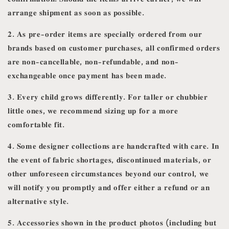
𝐚𝐫𝐫𝐚𝐧𝐠𝐞 𝐬𝐡𝐢𝐩𝐦𝐞𝐧𝐭 𝐚𝐬 𝐬𝐨𝐨𝐧 𝐚𝐬 𝐩𝐨𝐬𝐬𝐢𝐛𝐥𝐞.
𝟐. 𝐀𝐬 𝐩𝐫𝐞-𝐨𝐫𝐝𝐞𝐫 𝐢𝐭𝐞𝐦𝐬 𝐚𝐫𝐞 𝐬𝐩𝐞𝐜𝐢𝐚𝐥𝐥𝐲 𝐨𝐫𝐝𝐞𝐫𝐞𝐝 𝐟𝐫𝐨𝐦 𝐨𝐮𝐫
𝐛𝐫𝐚𝐧𝐝𝐬 𝐛𝐚𝐬𝐞𝐝 𝐨𝐧 𝐜𝐮𝐬𝐭𝐨𝐦𝐞𝐫 𝐩𝐮𝐫𝐜𝐡𝐚𝐬𝐞𝐬, 𝐚𝐥𝐥 𝐜𝐨𝐧𝐟𝐢𝐫𝐦𝐞𝐝 𝐨𝐫𝐝𝐞𝐫𝐬
𝐚𝐫𝐞 𝐧𝐨𝐧-𝐜𝐚𝐧𝐜𝐞𝐥𝐥𝐚𝐛𝐥𝐞, 𝐧𝐨𝐧-𝐫𝐞𝐟𝐮𝐧𝐝𝐚𝐛𝐥𝐞, 𝐚𝐧𝐝 𝐧𝐨𝐧-
𝐞𝐱𝐜𝐡𝐚𝐧𝐠𝐞𝐚𝐛𝐥𝐞 𝐨𝐧𝐜𝐞 𝐩𝐚𝐲𝐦𝐞𝐧𝐭 𝐡𝐚𝐬 𝐛𝐞𝐞𝐧 𝐦𝐚𝐝𝐞.
𝟑. 𝐄𝐯𝐞𝐫𝐲 𝐜𝐡𝐢𝐥𝐝 𝐠𝐫𝐨𝐰𝐬 𝐝𝐢𝐟𝐟𝐞𝐫𝐞𝐧𝐭𝐥𝐲. 𝐅𝐨𝐫 𝐭𝐚𝐥𝐥𝐞𝐫 𝐨𝐫 𝐜𝐡𝐮𝐛𝐛𝐢𝐞𝐫
𝐥𝐢𝐭𝐭𝐥𝐞 𝐨𝐧𝐞𝐬, 𝐰𝐞 𝐫𝐞𝐜𝐨𝐦𝐦𝐞𝐧𝐝 𝐬𝐢𝐳𝐢𝐧𝐠 𝐮𝐩 𝐟𝐨𝐫 𝐚 𝐦𝐨𝐫𝐞
𝐜𝐨𝐦𝐟𝐨𝐫𝐭𝐚𝐛𝐥𝐞 𝐟𝐢𝐭.
𝟒. 𝐒𝐨𝐦𝐞 𝐝𝐞𝐬𝐢𝐠𝐧𝐞𝐫 𝐜𝐨𝐥𝐥𝐞𝐜𝐭𝐢𝐨𝐧𝐬 𝐚𝐫𝐞 𝐡𝐚𝐧𝐝𝐜𝐫𝐚𝐟𝐭𝐞𝐝 𝐰𝐢𝐭𝐡 𝐜𝐚𝐫𝐞. 𝐈𝐧
𝐭𝐡𝐞 𝐞𝐯𝐞𝐧𝐭 𝐨𝐟 𝐟𝐚𝐛𝐫𝐢𝐜 𝐬𝐡𝐨𝐫𝐭𝐚𝐠𝐞𝐬, 𝐝𝐢𝐬𝐜𝐨𝐧𝐭𝐢𝐧𝐮𝐞𝐝 𝐦𝐚𝐭𝐞𝐫𝐢𝐚𝐥𝐬, 𝐨𝐫
𝐨𝐭𝐡𝐞𝐫 𝐮𝐧𝐟𝐨𝐫𝐞𝐬𝐞𝐞𝐧 𝐜𝐢𝐫𝐜𝐮𝐦𝐬𝐭𝐚𝐧𝐜𝐞𝐬 𝐛𝐞𝐲𝐨𝐧𝐝 𝐨𝐮𝐫 𝐜𝐨𝐧𝐭𝐫𝐨𝐥, 𝐰𝐞
𝐰𝐢𝐥𝐥 𝐧𝐨𝐭𝐢𝐟𝐲 𝐲𝐨𝐮 𝐩𝐫𝐨𝐦𝐩𝐭𝐥𝐲 𝐚𝐧𝐝 𝐨𝐟𝐟𝐞𝐫 𝐞𝐢𝐭𝐡𝐞𝐫 𝐚 𝐫𝐞𝐟𝐮𝐧𝐝 𝐨𝐫 𝐚𝐧
𝐚𝐥𝐭𝐞𝐫𝐧𝐚𝐭𝐢𝐯𝐞 𝐬𝐭𝐲𝐥𝐞.
𝟓. 𝐀𝐜𝐜𝐞𝐬𝐬𝐨𝐫𝐢𝐞𝐬 𝐬𝐡𝐨𝐰𝐧 𝐢𝐧 𝐭𝐡𝐞 𝐩𝐫𝐨𝐝𝐮𝐜𝐭 𝐩𝐡𝐨𝐭𝐨𝐬 (𝐢𝐧𝐜𝐥𝐮𝐝𝐢𝐧𝐠 𝐛𝐮𝐭