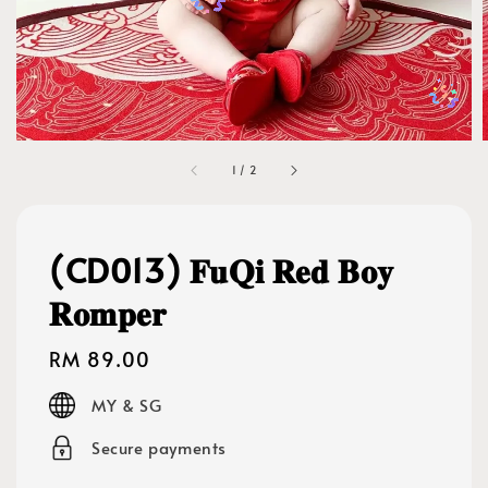
1
/
2
(CD013) 𝐅𝐮𝐐𝐢 𝐑𝐞𝐝 𝐁𝐨𝐲
𝐑𝐨𝐦𝐩𝐞𝐫
Regular
RM 89.00
price
MY & SG
Secure payments