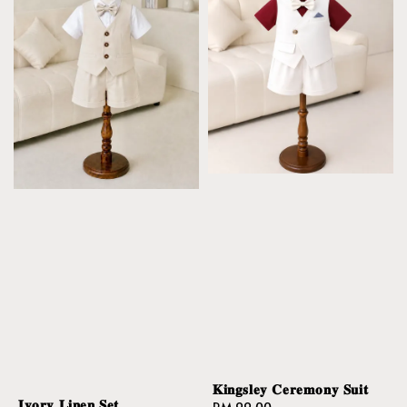
𝐊𝐢𝐧𝐠𝐬𝐥𝐞𝐲 𝐂𝐞𝐫𝐞𝐦𝐨𝐧𝐲 𝐒𝐮𝐢𝐭
𝐈𝐯𝐨𝐫𝐲 𝐋𝐢𝐧𝐞𝐧 𝐒𝐞𝐭