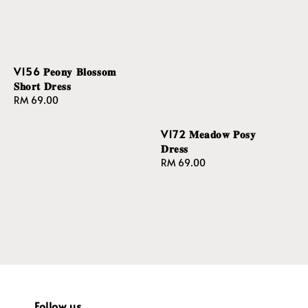
V156 𝐏𝐞𝐨𝐧𝐲 𝐁𝐥𝐨𝐬𝐬𝐨𝐦
𝐒𝐡𝐨𝐫𝐭 𝐃𝐫𝐞𝐬𝐬
Regular
RM 69.00
price
V172 𝐌𝐞𝐚𝐝𝐨𝐰 𝐏𝐨𝐬𝐲
𝐃𝐫𝐞𝐬𝐬
Regular
RM 69.00
price
Follow us