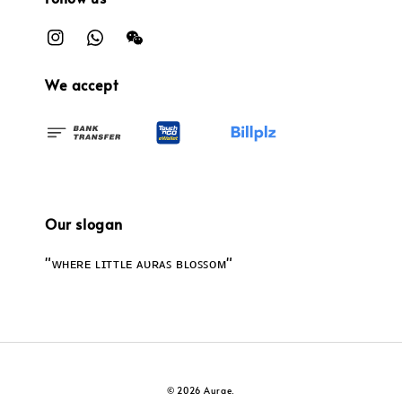
We accept
Our slogan
"ᴡʜᴇʀᴇ ʟɪᴛᴛʟᴇ ᴀᴜʀᴀꜱ ʙʟᴏꜱꜱᴏᴍ"
© 2026 Aurae.