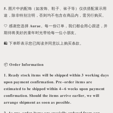
𝟓. 图片中的配饰（如发饰、鞋子、袜子等）仅供搭配展示用
途，除非特别注明，否则均不包含在商品内，需另行购买。
🤍 感谢您选择 𝐀𝐮𝐫𝐚𝐞。每一份订单，我们都会用心跟进，并
期待将美好的童年时光带给每一位小朋友。
🛍️ 下单即表示您已阅读并同意以上购买条款。
📦 𝐎𝐫𝐝𝐞𝐫 𝐈𝐧𝐟𝐨𝐫𝐦𝐚𝐭𝐢𝐨𝐧
𝟏. 𝐑𝐞𝐚𝐝𝐲 𝐬𝐭𝐨𝐜𝐤 𝐢𝐭𝐞𝐦𝐬 𝐰𝐢𝐥𝐥 𝐛𝐞 𝐬𝐡𝐢𝐩𝐩𝐞𝐝 𝐰𝐢𝐭𝐡𝐢𝐧 𝟑 𝐰𝐨𝐫𝐤𝐢𝐧𝐠 𝐝𝐚𝐲𝐬
𝐮𝐩𝐨𝐧 𝐩𝐚𝐲𝐦𝐞𝐧𝐭 𝐜𝐨𝐧𝐟𝐢𝐫𝐦𝐚𝐭𝐢𝐨𝐧. 𝐏𝐫𝐞-𝐨𝐫𝐝𝐞𝐫 𝐢𝐭𝐞𝐦𝐬 𝐚𝐫𝐞
𝐞𝐬𝐭𝐢𝐦𝐚𝐭𝐞𝐝 𝐭𝐨 𝐛𝐞 𝐬𝐡𝐢𝐩𝐩𝐞𝐝 𝐰𝐢𝐭𝐡𝐢𝐧 𝟒–𝟔 𝐰𝐞𝐞𝐤𝐬 𝐮𝐩𝐨𝐧 𝐩𝐚𝐲𝐦𝐞𝐧𝐭
𝐜𝐨𝐧𝐟𝐢𝐫𝐦𝐚𝐭𝐢𝐨𝐧. 𝐒𝐡𝐨𝐮𝐥𝐝 𝐭𝐡𝐞 𝐢𝐭𝐞𝐦𝐬 𝐚𝐫𝐫𝐢𝐯𝐞 𝐞𝐚𝐫𝐥𝐢𝐞𝐫, 𝐰𝐞 𝐰𝐢𝐥𝐥
𝐚𝐫𝐫𝐚𝐧𝐠𝐞 𝐬𝐡𝐢𝐩𝐦𝐞𝐧𝐭 𝐚𝐬 𝐬𝐨𝐨𝐧 𝐚𝐬 𝐩𝐨𝐬𝐬𝐢𝐛𝐥𝐞.
𝟐. 𝐀𝐬 𝐩𝐫𝐞-𝐨𝐫𝐝𝐞𝐫 𝐢𝐭𝐞𝐦𝐬 𝐚𝐫𝐞 𝐬𝐩𝐞𝐜𝐢𝐚𝐥𝐥𝐲 𝐨𝐫𝐝𝐞𝐫𝐞𝐝 𝐟𝐫𝐨𝐦 𝐨𝐮𝐫