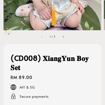
1
/
3
(CD008) 𝐗𝐢𝐚𝐧𝐠𝐘𝐮𝐧 𝐁𝐨𝐲
𝐒𝐞𝐭
Regular
RM 89.00
price
MY & SG
Secure payments