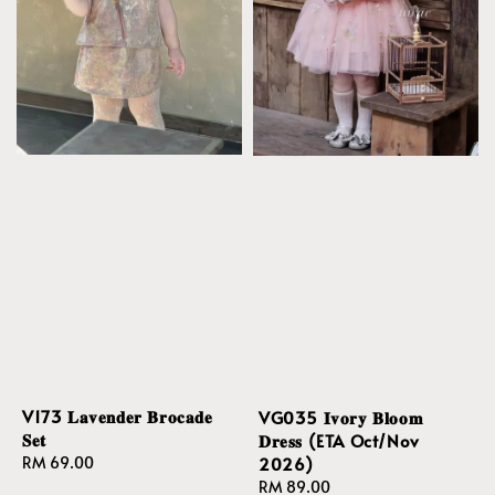
V173 𝐋𝐚𝐯𝐞𝐧𝐝𝐞𝐫 𝐁𝐫𝐨𝐜𝐚𝐝𝐞
VG035 𝐈𝐯𝐨𝐫𝐲 𝐁𝐥𝐨𝐨𝐦
𝐒𝐞𝐭
𝐃𝐫𝐞𝐬𝐬 (ETA Oct/Nov
2026)
Regular
RM 69.00
price
Regular
RM 89.00