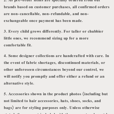
𝐛𝐫𝐚𝐧𝐝𝐬 𝐛𝐚𝐬𝐞𝐝 𝐨𝐧 𝐜𝐮𝐬𝐭𝐨𝐦𝐞𝐫 𝐩𝐮𝐫𝐜𝐡𝐚𝐬𝐞𝐬, 𝐚𝐥𝐥 𝐜𝐨𝐧𝐟𝐢𝐫𝐦𝐞𝐝 𝐨𝐫𝐝𝐞𝐫𝐬
𝐚𝐫𝐞 𝐧𝐨𝐧-𝐜𝐚𝐧𝐜𝐞𝐥𝐥𝐚𝐛𝐥𝐞, 𝐧𝐨𝐧-𝐫𝐞𝐟𝐮𝐧𝐝𝐚𝐛𝐥𝐞, 𝐚𝐧𝐝 𝐧𝐨𝐧-
𝐞𝐱𝐜𝐡𝐚𝐧𝐠𝐞𝐚𝐛𝐥𝐞 𝐨𝐧𝐜𝐞 𝐩𝐚𝐲𝐦𝐞𝐧𝐭 𝐡𝐚𝐬 𝐛𝐞𝐞𝐧 𝐦𝐚𝐝𝐞.
𝟑. 𝐄𝐯𝐞𝐫𝐲 𝐜𝐡𝐢𝐥𝐝 𝐠𝐫𝐨𝐰𝐬 𝐝𝐢𝐟𝐟𝐞𝐫𝐞𝐧𝐭𝐥𝐲. 𝐅𝐨𝐫 𝐭𝐚𝐥𝐥𝐞𝐫 𝐨𝐫 𝐜𝐡𝐮𝐛𝐛𝐢𝐞𝐫
𝐥𝐢𝐭𝐭𝐥𝐞 𝐨𝐧𝐞𝐬, 𝐰𝐞 𝐫𝐞𝐜𝐨𝐦𝐦𝐞𝐧𝐝 𝐬𝐢𝐳𝐢𝐧𝐠 𝐮𝐩 𝐟𝐨𝐫 𝐚 𝐦𝐨𝐫𝐞
𝐜𝐨𝐦𝐟𝐨𝐫𝐭𝐚𝐛𝐥𝐞 𝐟𝐢𝐭.
𝟒. 𝐒𝐨𝐦𝐞 𝐝𝐞𝐬𝐢𝐠𝐧𝐞𝐫 𝐜𝐨𝐥𝐥𝐞𝐜𝐭𝐢𝐨𝐧𝐬 𝐚𝐫𝐞 𝐡𝐚𝐧𝐝𝐜𝐫𝐚𝐟𝐭𝐞𝐝 𝐰𝐢𝐭𝐡 𝐜𝐚𝐫𝐞. 𝐈𝐧
𝐭𝐡𝐞 𝐞𝐯𝐞𝐧𝐭 𝐨𝐟 𝐟𝐚𝐛𝐫𝐢𝐜 𝐬𝐡𝐨𝐫𝐭𝐚𝐠𝐞𝐬, 𝐝𝐢𝐬𝐜𝐨𝐧𝐭𝐢𝐧𝐮𝐞𝐝 𝐦𝐚𝐭𝐞𝐫𝐢𝐚𝐥𝐬, 𝐨𝐫
𝐨𝐭𝐡𝐞𝐫 𝐮𝐧𝐟𝐨𝐫𝐞𝐬𝐞𝐞𝐧 𝐜𝐢𝐫𝐜𝐮𝐦𝐬𝐭𝐚𝐧𝐜𝐞𝐬 𝐛𝐞𝐲𝐨𝐧𝐝 𝐨𝐮𝐫 𝐜𝐨𝐧𝐭𝐫𝐨𝐥, 𝐰𝐞
𝐰𝐢𝐥𝐥 𝐧𝐨𝐭𝐢𝐟𝐲 𝐲𝐨𝐮 𝐩𝐫𝐨𝐦𝐩𝐭𝐥𝐲 𝐚𝐧𝐝 𝐨𝐟𝐟𝐞𝐫 𝐞𝐢𝐭𝐡𝐞𝐫 𝐚 𝐫𝐞𝐟𝐮𝐧𝐝 𝐨𝐫 𝐚𝐧
𝐚𝐥𝐭𝐞𝐫𝐧𝐚𝐭𝐢𝐯𝐞 𝐬𝐭𝐲𝐥𝐞.
𝟓. 𝐀𝐜𝐜𝐞𝐬𝐬𝐨𝐫𝐢𝐞𝐬 𝐬𝐡𝐨𝐰𝐧 𝐢𝐧 𝐭𝐡𝐞 𝐩𝐫𝐨𝐝𝐮𝐜𝐭 𝐩𝐡𝐨𝐭𝐨𝐬 (𝐢𝐧𝐜𝐥𝐮𝐝𝐢𝐧𝐠 𝐛𝐮𝐭
𝐧𝐨𝐭 𝐥𝐢𝐦𝐢𝐭𝐞𝐝 𝐭𝐨 𝐡𝐚𝐢𝐫 𝐚𝐜𝐜𝐞𝐬𝐬𝐨𝐫𝐢𝐞𝐬, 𝐡𝐚𝐭𝐬, 𝐬𝐡𝐨𝐞𝐬, 𝐬𝐨𝐜𝐤𝐬, 𝐚𝐧𝐝
𝐛𝐚𝐠𝐬) 𝐚𝐫𝐞 𝐟𝐨𝐫 𝐬𝐭𝐲𝐥𝐢𝐧𝐠 𝐩𝐮𝐫𝐩𝐨𝐬𝐞𝐬 𝐨𝐧𝐥𝐲. 𝐔𝐧𝐥𝐞𝐬𝐬 𝐨𝐭𝐡𝐞𝐫𝐰𝐢𝐬𝐞