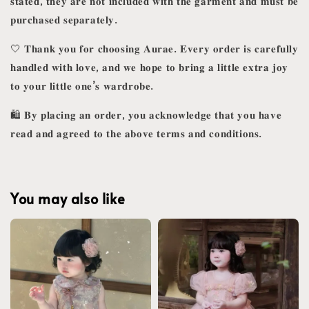
𝐬𝐭𝐚𝐭𝐞𝐝, 𝐭𝐡𝐞𝐲 𝐚𝐫𝐞 𝐧𝐨𝐭 𝐢𝐧𝐜𝐥𝐮𝐝𝐞𝐝 𝐰𝐢𝐭𝐡 𝐭𝐡𝐞 𝐠𝐚𝐫𝐦𝐞𝐧𝐭 𝐚𝐧𝐝 𝐦𝐮𝐬𝐭 𝐛𝐞
𝐩𝐮𝐫𝐜𝐡𝐚𝐬𝐞𝐝 𝐬𝐞𝐩𝐚𝐫𝐚𝐭𝐞𝐥𝐲.
🤍 𝐓𝐡𝐚𝐧𝐤 𝐲𝐨𝐮 𝐟𝐨𝐫 𝐜𝐡𝐨𝐨𝐬𝐢𝐧𝐠 𝐀𝐮𝐫𝐚𝐞. 𝐄𝐯𝐞𝐫𝐲 𝐨𝐫𝐝𝐞𝐫 𝐢𝐬 𝐜𝐚𝐫𝐞𝐟𝐮𝐥𝐥𝐲
𝐡𝐚𝐧𝐝𝐥𝐞𝐝 𝐰𝐢𝐭𝐡 𝐥𝐨𝐯𝐞, 𝐚𝐧𝐝 𝐰𝐞 𝐡𝐨𝐩𝐞 𝐭𝐨 𝐛𝐫𝐢𝐧𝐠 𝐚 𝐥𝐢𝐭𝐭𝐥𝐞 𝐞𝐱𝐭𝐫𝐚 𝐣𝐨𝐲
𝐭𝐨 𝐲𝐨𝐮𝐫 𝐥𝐢𝐭𝐭𝐥𝐞 𝐨𝐧𝐞’𝐬 𝐰𝐚𝐫𝐝𝐫𝐨𝐛𝐞.
🛍️ 𝐁𝐲 𝐩𝐥𝐚𝐜𝐢𝐧𝐠 𝐚𝐧 𝐨𝐫𝐝𝐞𝐫, 𝐲𝐨𝐮 𝐚𝐜𝐤𝐧𝐨𝐰𝐥𝐞𝐝𝐠𝐞 𝐭𝐡𝐚𝐭 𝐲𝐨𝐮 𝐡𝐚𝐯𝐞
𝐫𝐞𝐚𝐝 𝐚𝐧𝐝 𝐚𝐠𝐫𝐞𝐞𝐝 𝐭𝐨 𝐭𝐡𝐞 𝐚𝐛𝐨𝐯𝐞 𝐭𝐞𝐫𝐦𝐬 𝐚𝐧𝐝 𝐜𝐨𝐧𝐝𝐢𝐭𝐢𝐨𝐧𝐬.
You may also like