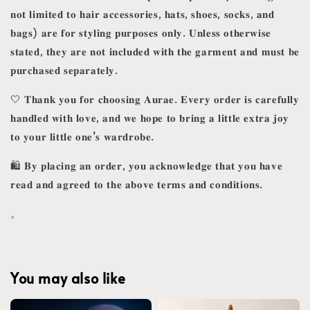
𝐧𝐨𝐭 𝐥𝐢𝐦𝐢𝐭𝐞𝐝 𝐭𝐨 𝐡𝐚𝐢𝐫 𝐚𝐜𝐜𝐞𝐬𝐬𝐨𝐫𝐢𝐞𝐬, 𝐡𝐚𝐭𝐬, 𝐬𝐡𝐨𝐞𝐬, 𝐬𝐨𝐜𝐤𝐬, 𝐚𝐧𝐝
𝐛𝐚𝐠𝐬) 𝐚𝐫𝐞 𝐟𝐨𝐫 𝐬𝐭𝐲𝐥𝐢𝐧𝐠 𝐩𝐮𝐫𝐩𝐨𝐬𝐞𝐬 𝐨𝐧𝐥𝐲. 𝐔𝐧𝐥𝐞𝐬𝐬 𝐨𝐭𝐡𝐞𝐫𝐰𝐢𝐬𝐞
𝐬𝐭𝐚𝐭𝐞𝐝, 𝐭𝐡𝐞𝐲 𝐚𝐫𝐞 𝐧𝐨𝐭 𝐢𝐧𝐜𝐥𝐮𝐝𝐞𝐝 𝐰𝐢𝐭𝐡 𝐭𝐡𝐞 𝐠𝐚𝐫𝐦𝐞𝐧𝐭 𝐚𝐧𝐝 𝐦𝐮𝐬𝐭 𝐛𝐞
𝐩𝐮𝐫𝐜𝐡𝐚𝐬𝐞𝐝 𝐬𝐞𝐩𝐚𝐫𝐚𝐭𝐞𝐥𝐲.
🤍 𝐓𝐡𝐚𝐧𝐤 𝐲𝐨𝐮 𝐟𝐨𝐫 𝐜𝐡𝐨𝐨𝐬𝐢𝐧𝐠 𝐀𝐮𝐫𝐚𝐞. 𝐄𝐯𝐞𝐫𝐲 𝐨𝐫𝐝𝐞𝐫 𝐢𝐬 𝐜𝐚𝐫𝐞𝐟𝐮𝐥𝐥𝐲
𝐡𝐚𝐧𝐝𝐥𝐞𝐝 𝐰𝐢𝐭𝐡 𝐥𝐨𝐯𝐞, 𝐚𝐧𝐝 𝐰𝐞 𝐡𝐨𝐩𝐞 𝐭𝐨 𝐛𝐫𝐢𝐧𝐠 𝐚 𝐥𝐢𝐭𝐭𝐥𝐞 𝐞𝐱𝐭𝐫𝐚 𝐣𝐨𝐲
𝐭𝐨 𝐲𝐨𝐮𝐫 𝐥𝐢𝐭𝐭𝐥𝐞 𝐨𝐧𝐞’𝐬 𝐰𝐚𝐫𝐝𝐫𝐨𝐛𝐞.
🛍️ 𝐁𝐲 𝐩𝐥𝐚𝐜𝐢𝐧𝐠 𝐚𝐧 𝐨𝐫𝐝𝐞𝐫, 𝐲𝐨𝐮 𝐚𝐜𝐤𝐧𝐨𝐰𝐥𝐞𝐝𝐠𝐞 𝐭𝐡𝐚𝐭 𝐲𝐨𝐮 𝐡𝐚𝐯𝐞
𝐫𝐞𝐚𝐝 𝐚𝐧𝐝 𝐚𝐠𝐫𝐞𝐞𝐝 𝐭𝐨 𝐭𝐡𝐞 𝐚𝐛𝐨𝐯𝐞 𝐭𝐞𝐫𝐦𝐬 𝐚𝐧𝐝 𝐜𝐨𝐧𝐝𝐢𝐭𝐢𝐨𝐧𝐬.
。
You may also like