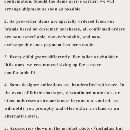
𝐜𝐨𝐧𝐟𝐢𝐫𝐦𝐚𝐭𝐢𝐨𝐧. 𝐒𝐡𝐨𝐮𝐥𝐝 𝐭𝐡𝐞 𝐢𝐭𝐞𝐦𝐬 𝐚𝐫𝐫𝐢𝐯𝐞 𝐞𝐚𝐫𝐥𝐢𝐞𝐫, 𝐰𝐞 𝐰𝐢𝐥𝐥
𝐚𝐫𝐫𝐚𝐧𝐠𝐞 𝐬𝐡𝐢𝐩𝐦𝐞𝐧𝐭 𝐚𝐬 𝐬𝐨𝐨𝐧 𝐚𝐬 𝐩𝐨𝐬𝐬𝐢𝐛𝐥𝐞.
𝟐. 𝐀𝐬 𝐩𝐫𝐞-𝐨𝐫𝐝𝐞𝐫 𝐢𝐭𝐞𝐦𝐬 𝐚𝐫𝐞 𝐬𝐩𝐞𝐜𝐢𝐚𝐥𝐥𝐲 𝐨𝐫𝐝𝐞𝐫𝐞𝐝 𝐟𝐫𝐨𝐦 𝐨𝐮𝐫
𝐛𝐫𝐚𝐧𝐝𝐬 𝐛𝐚𝐬𝐞𝐝 𝐨𝐧 𝐜𝐮𝐬𝐭𝐨𝐦𝐞𝐫 𝐩𝐮𝐫𝐜𝐡𝐚𝐬𝐞𝐬, 𝐚𝐥𝐥 𝐜𝐨𝐧𝐟𝐢𝐫𝐦𝐞𝐝 𝐨𝐫𝐝𝐞𝐫𝐬
𝐚𝐫𝐞 𝐧𝐨𝐧-𝐜𝐚𝐧𝐜𝐞𝐥𝐥𝐚𝐛𝐥𝐞, 𝐧𝐨𝐧-𝐫𝐞𝐟𝐮𝐧𝐝𝐚𝐛𝐥𝐞, 𝐚𝐧𝐝 𝐧𝐨𝐧-
𝐞𝐱𝐜𝐡𝐚𝐧𝐠𝐞𝐚𝐛𝐥𝐞 𝐨𝐧𝐜𝐞 𝐩𝐚𝐲𝐦𝐞𝐧𝐭 𝐡𝐚𝐬 𝐛𝐞𝐞𝐧 𝐦𝐚𝐝𝐞.
𝟑. 𝐄𝐯𝐞𝐫𝐲 𝐜𝐡𝐢𝐥𝐝 𝐠𝐫𝐨𝐰𝐬 𝐝𝐢𝐟𝐟𝐞𝐫𝐞𝐧𝐭𝐥𝐲. 𝐅𝐨𝐫 𝐭𝐚𝐥𝐥𝐞𝐫 𝐨𝐫 𝐜𝐡𝐮𝐛𝐛𝐢𝐞𝐫
𝐥𝐢𝐭𝐭𝐥𝐞 𝐨𝐧𝐞𝐬, 𝐰𝐞 𝐫𝐞𝐜𝐨𝐦𝐦𝐞𝐧𝐝 𝐬𝐢𝐳𝐢𝐧𝐠 𝐮𝐩 𝐟𝐨𝐫 𝐚 𝐦𝐨𝐫𝐞
𝐜𝐨𝐦𝐟𝐨𝐫𝐭𝐚𝐛𝐥𝐞 𝐟𝐢𝐭.
𝟒. 𝐒𝐨𝐦𝐞 𝐝𝐞𝐬𝐢𝐠𝐧𝐞𝐫 𝐜𝐨𝐥𝐥𝐞𝐜𝐭𝐢𝐨𝐧𝐬 𝐚𝐫𝐞 𝐡𝐚𝐧𝐝𝐜𝐫𝐚𝐟𝐭𝐞𝐝 𝐰𝐢𝐭𝐡 𝐜𝐚𝐫𝐞. 𝐈𝐧
𝐭𝐡𝐞 𝐞𝐯𝐞𝐧𝐭 𝐨𝐟 𝐟𝐚𝐛𝐫𝐢𝐜 𝐬𝐡𝐨𝐫𝐭𝐚𝐠𝐞𝐬, 𝐝𝐢𝐬𝐜𝐨𝐧𝐭𝐢𝐧𝐮𝐞𝐝 𝐦𝐚𝐭𝐞𝐫𝐢𝐚𝐥𝐬, 𝐨𝐫
𝐨𝐭𝐡𝐞𝐫 𝐮𝐧𝐟𝐨𝐫𝐞𝐬𝐞𝐞𝐧 𝐜𝐢𝐫𝐜𝐮𝐦𝐬𝐭𝐚𝐧𝐜𝐞𝐬 𝐛𝐞𝐲𝐨𝐧𝐝 𝐨𝐮𝐫 𝐜𝐨𝐧𝐭𝐫𝐨𝐥, 𝐰𝐞
𝐰𝐢𝐥𝐥 𝐧𝐨𝐭𝐢𝐟𝐲 𝐲𝐨𝐮 𝐩𝐫𝐨𝐦𝐩𝐭𝐥𝐲 𝐚𝐧𝐝 𝐨𝐟𝐟𝐞𝐫 𝐞𝐢𝐭𝐡𝐞𝐫 𝐚 𝐫𝐞𝐟𝐮𝐧𝐝 𝐨𝐫 𝐚𝐧
𝐚𝐥𝐭𝐞𝐫𝐧𝐚𝐭𝐢𝐯𝐞 𝐬𝐭𝐲𝐥𝐞.
𝟓. 𝐀𝐜𝐜𝐞𝐬𝐬𝐨𝐫𝐢𝐞𝐬 𝐬𝐡𝐨𝐰𝐧 𝐢𝐧 𝐭𝐡𝐞 𝐩𝐫𝐨𝐝𝐮𝐜𝐭 𝐩𝐡𝐨𝐭𝐨𝐬 (𝐢𝐧𝐜𝐥𝐮𝐝𝐢𝐧𝐠 𝐛𝐮𝐭