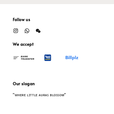
Follow us
We accept
Our slogan
"ᴡʜᴇʀᴇ ʟɪᴛᴛʟᴇ ᴀᴜʀᴀꜱ ʙʟᴏꜱꜱᴏᴍ"