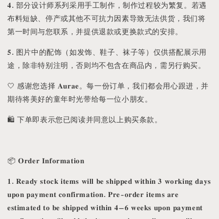
𝟒. 部分设计师系列采用手工制作，制作过程较为繁复。若遇
布料短缺、停产或其他不可抗力因素导致无法供货，我们将
第一时间与您联系，并提供退款或更换款式的安排。
𝟓. 图片中的配饰（如发饰、鞋子、袜子等）仅供搭配展示用
途，除非特别注明，否则均不包含在商品内，需另行购买。
🤍 感谢您选择 𝐀𝐮𝐫𝐚𝐞。每一份订单，我们都会用心跟进，并
期待将美好的童年时光带给每一位小朋友。
🛍️ 下单即表示您已阅读并同意以上购买条款。
📦 𝐎𝐫𝐝𝐞𝐫 𝐈𝐧𝐟𝐨𝐫𝐦𝐚𝐭𝐢𝐨𝐧
𝟏. 𝐑𝐞𝐚𝐝𝐲 𝐬𝐭𝐨𝐜𝐤 𝐢𝐭𝐞𝐦𝐬 𝐰𝐢𝐥𝐥 𝐛𝐞 𝐬𝐡𝐢𝐩𝐩𝐞𝐝 𝐰𝐢𝐭𝐡𝐢𝐧 𝟑 𝐰𝐨𝐫𝐤𝐢𝐧𝐠 𝐝𝐚𝐲𝐬
𝐮𝐩𝐨𝐧 𝐩𝐚𝐲𝐦𝐞𝐧𝐭 𝐜𝐨𝐧𝐟𝐢𝐫𝐦𝐚𝐭𝐢𝐨𝐧. 𝐏𝐫𝐞-𝐨𝐫𝐝𝐞𝐫 𝐢𝐭𝐞𝐦𝐬 𝐚𝐫𝐞
𝐞𝐬𝐭𝐢𝐦𝐚𝐭𝐞𝐝 𝐭𝐨 𝐛𝐞 𝐬𝐡𝐢𝐩𝐩𝐞𝐝 𝐰𝐢𝐭𝐡𝐢𝐧 𝟒–𝟔 𝐰𝐞𝐞𝐤𝐬 𝐮𝐩𝐨𝐧 𝐩𝐚𝐲𝐦𝐞𝐧𝐭