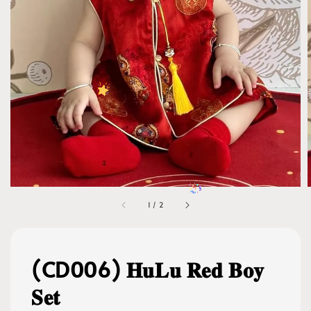
1
/
2
(CD006) 𝐇𝐮𝐋𝐮 𝐑𝐞𝐝 𝐁𝐨𝐲
𝐒𝐞𝐭