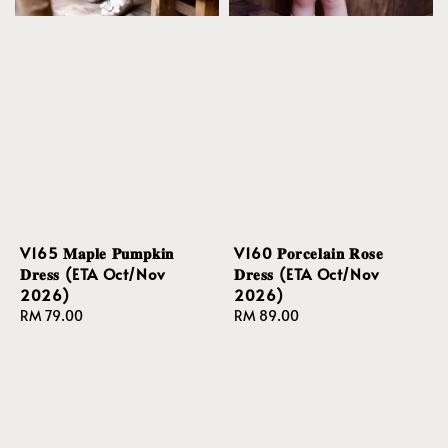
V165 𝐌𝐚𝐩𝐥𝐞 𝐏𝐮𝐦𝐩𝐤𝐢𝐧
V160 𝐏𝐨𝐫𝐜𝐞𝐥𝐚𝐢𝐧 𝐑𝐨𝐬𝐞
𝐃𝐫𝐞𝐬𝐬 (ETA Oct/Nov
𝐃𝐫𝐞𝐬𝐬 (ETA Oct/Nov
2026)
2026)
Regular
RM 79.00
Regular
RM 89.00
price
price