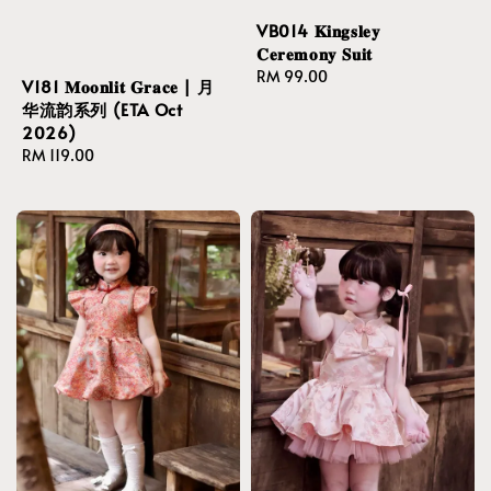
VB014 𝐊𝐢𝐧𝐠𝐬𝐥𝐞𝐲
𝐂𝐞𝐫𝐞𝐦𝐨𝐧𝐲 𝐒𝐮𝐢𝐭
Regular
RM 99.00
V181 𝐌𝐨𝐨𝐧𝐥𝐢𝐭 𝐆𝐫𝐚𝐜𝐞 | 月
price
华流韵系列 (ETA Oct
2026)
Regular
RM 119.00
price